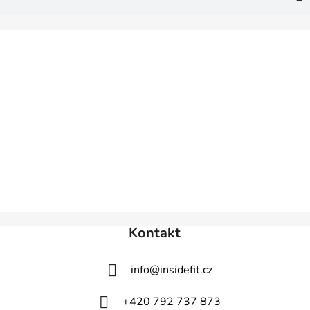
Z
á
p
a
t
í
Kontakt
info
@
insidefit.cz
+420 792 737 873