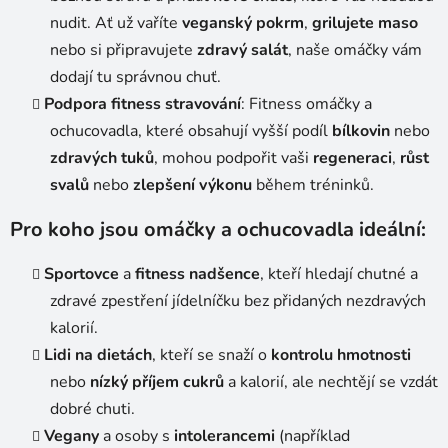
nudit. Ať už vaříte
veganský pokrm
,
grilujete maso
nebo si připravujete
zdravý salát
, naše omáčky vám
dodají tu správnou chuť.
Podpora fitness stravování
: Fitness omáčky a
ochucovadla, které obsahují vyšší podíl
bílkovin
nebo
zdravých tuků
, mohou podpořit vaši
regeneraci
,
růst
svalů
nebo
zlepšení výkonu
během tréninků.
Pro koho jsou omáčky a ochucovadla ideální:
Sportovce
a
fitness nadšence
, kteří hledají chutné a
zdravé zpestření jídelníčku bez přidaných nezdravých
kalorií.
Lidi na dietách
, kteří se snaží o
kontrolu hmotnosti
nebo
nízký příjem cukrů
a kalorií, ale nechtějí se vzdát
dobré chuti.
Vegany
a osoby s
intolerancemi
(například