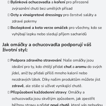
Bylinková ochucovadla
a
koření
pro přirozené
zvýraznění chuti bez umělých přísad
Octy a vinaigretové dressingy
pro čerstvé saláty a
zdravé pokrmy
Bezlepkové a keto verze omáček
pro všechny, kdo se
vyhýbají lepku nebo sledují příjem sacharidů
Jak omáčky a ochucovadla podporují váš
životní styl:
Podpora zdravého stravování
: Naše omáčky jsou
ideální pro ty, kdo chtějí přidat
chuť
a
aromu
do svých
jídel, aniž by přidali příliš mnoho kalorií nebo
nezdravých látek. Díky našim produktům můžete jíst
zdravě
, ale stále si užívat vynikající chutě.
Přizpůsobení každodenní stravy
: Omáčky a
ochucovadla jsou skvělým způsobem, jak zpestřit
běžnou stravu a přidat
nové chutě
, které vás nebudou