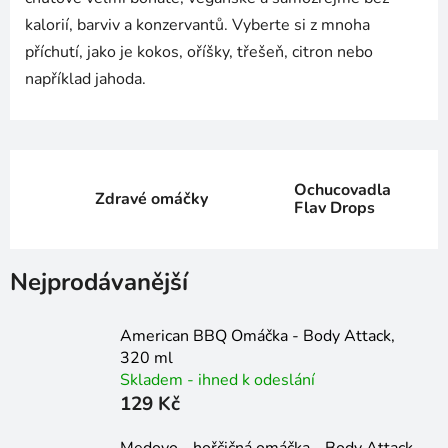
kalorií, barviv a konzervantů. Vyberte si z mnoha
příchutí, jako je kokos, oříšky, třešeň, citron nebo
například jahoda.
Ochucovadla
Zdravé omáčky
Flav Drops
Nejprodávanější
American BBQ Omáčka - Body Attack,
320 ml
Skladem - ihned k odeslání
129 Kč
Medovo - hořčičná omáčka - Body Attack,