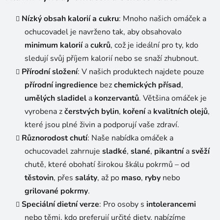
Nízký obsah kalorií a cukru
: Mnoho našich omáček a
ochucovadel je navrženo tak, aby obsahovalo
minimum kalorií
a
cukrů
, což je ideální pro ty, kdo
sledují svůj příjem kalorií nebo se snaží zhubnout.
Přírodní složení
: V našich produktech najdete pouze
přírodní ingredience
bez
chemických přísad
,
umělých sladidel
a
konzervantů
. Většina omáček je
vyrobena z
čerstvých bylin
,
koření
a
kvalitních olejů
,
které jsou plné živin a podporují vaše zdraví.
Různorodost chutí
: Naše nabídka omáček a
ochucovadel zahrnuje
sladké
,
slané
,
pikantní
a
svěží
chutě, které obohatí širokou škálu pokrmů – od
těstovin
, přes
saláty
, až po
maso
,
ryby
nebo
grilované pokrmy
.
Speciální dietní verze
: Pro osoby s
intolerancemi
nebo těmi, kdo preferují určité diety, nabízíme