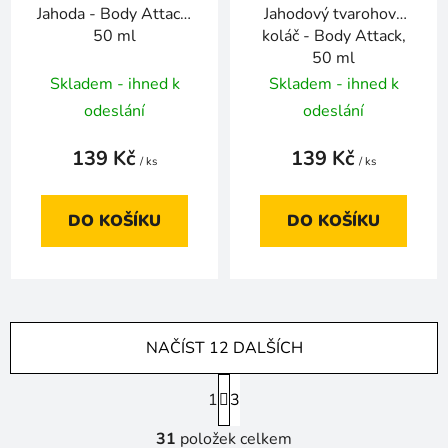
Jahoda - Body Attack,
Jahodový tvarohový
50 ml
koláč - Body Attack,
50 ml
Skladem - ihned k
Skladem - ihned k
odeslání
odeslání
139 Kč
139 Kč
/ ks
/ ks
DO KOŠÍKU
DO KOŠÍKU
NAČÍST 12 DALŠÍCH
S
1
t
3
r
O
á
31
položek celkem
v