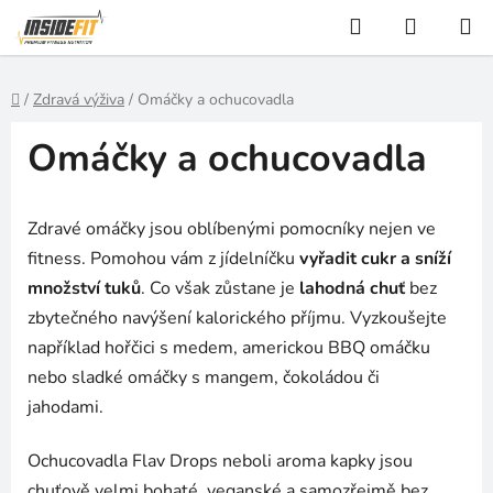
Přejít
Hledat
NÁKUP
na
KOŠÍK
obsah
Domů
/
Zdravá výživa
/
Omáčky a ochucovadla
Omáčky a ochucovadla
Zdravé omáčky jsou oblíbenými pomocníky nejen ve
fitness. Pomohou vám z jídelníčku
vyřadit cukr a sníží
množství tuků
. Co však zůstane je
lahodná chuť
bez
zbytečného navýšení kalorického příjmu. Vyzkoušejte
například hořčici s medem, americkou BBQ omáčku
nebo sladké omáčky s mangem, čokoládou či
jahodami.
Ochucovadla Flav Drops neboli aroma kapky jsou
chuťově velmi bohaté, veganské a samozřejmě bez