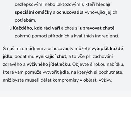
bezlepkovými nebo laktózovými), kteří hledají
speciální omáčky
a
ochucovadla
vyhovující jejich
potřebám.
Každého, kdo rád vaří
a chce si
upravovat chutě
pokrmů pomocí přírodních a kvalitních ingrediencí.
S našimi omáčkami a ochucovadly můžete
vylepšit každé
jídlo
, dodat mu
vynikající chuť
, a to vše při zachování
zdravého a
výživného jídelníčku
. Objevte širokou nabídku,
která vám pomůže vytvořit jídla, na kterých si pochutnáte,
aniž byste museli dělat kompromisy v oblasti výživy.
Z
á
p
a
t