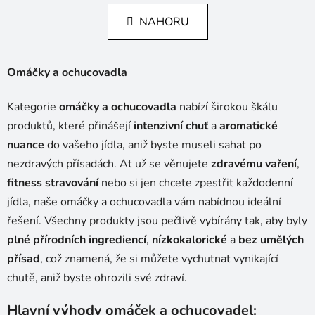
n
l
k
NAHORU
á
o
d
v
a
á
Omáčky a ochucovadla
c
n
í
í
p
Kategorie
omáčky a ochucovadla
nabízí širokou škálu
r
produktů, které přinášejí
intenzivní chuť
a
aromatické
v
nuance
do vašeho jídla, aniž byste museli sahat po
k
nezdravých přísadách. Ať už se věnujete
zdravému vaření
,
y
v
fitness stravování
nebo si jen chcete zpestřit každodenní
ý
jídla, naše omáčky a ochucovadla vám nabídnou ideální
p
řešení. Všechny produkty jsou pečlivě vybírány tak, aby byly
i
plné přírodních ingrediencí
,
nízkokalorické
a
bez umělých
s
přísad
, což znamená, že si můžete vychutnat vynikající
u
chutě, aniž byste ohrozili své zdraví.
Hlavní výhody omáček a ochucovadel: