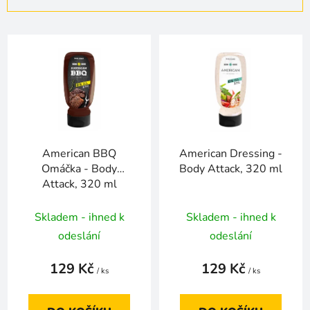
n
í
V
p
ý
r
p
o
i
d
s
u
p
k
r
t
American BBQ
American Dressing -
o
ů
Omáčka - Body
Body Attack, 320 ml
d
Attack, 320 ml
u
k
Skladem - ihned k
Skladem - ihned k
t
odeslání
odeslání
ů
129 Kč
129 Kč
/ ks
/ ks