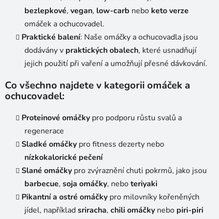
bezlepkové
,
vegan
,
low-carb
nebo
keto verze
omáček a ochucovadel.
Praktické balení
: Naše omáčky a ochucovadla jsou
dodávány v
praktických obalech
, které usnadňují
jejich použití při vaření a umožňují přesné dávkování.
Co všechno najdete v kategorii omáček a
ochucovadel:
Proteinové omáčky
pro podporu růstu svalů a
regenerace
Sladké omáčky
pro fitness dezerty nebo
nízkokalorické pečení
Slané omáčky
pro zvýraznění chuti pokrmů, jako jsou
barbecue
,
soja omáčky
, nebo
teriyaki
Pikantní a ostré omáčky
pro milovníky kořeněných
jídel, například
sriracha
,
chili omáčky
nebo
piri-piri