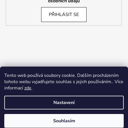
osobních údajů
PŘIHLÁSIT SE
Tento web používá soubory cookie. Dalším procházením
tohoto webu vyjadřujete souhlas s jejich používáním.. Více
informací
zde
.
Nastavení
Souhlasím
Vytvořil Shoptet