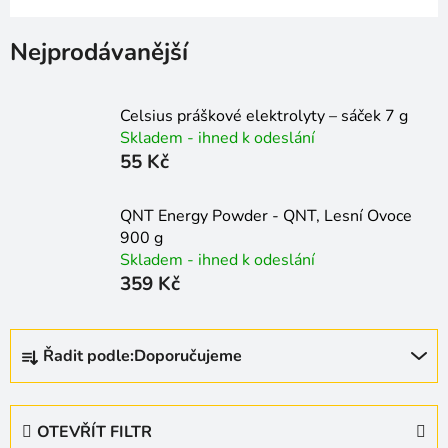
Nejprodávanější
Celsius práškové elektrolyty – sáček 7 g
Skladem - ihned k odeslání
55 Kč
QNT Energy Powder - QNT, Lesní Ovoce
900 g
Skladem - ihned k odeslání
359 Kč
Ř
Řadit podle:
Doporučujeme
a
z
e
OTEVŘÍT FILTR
n