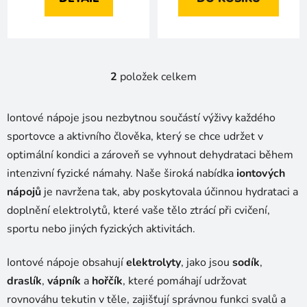
2
položek celkem
O
v
l
Iontové nápoje jsou nezbytnou součástí výživy každého
á
sportovce a aktivního člověka, který se chce udržet v
d
optimální kondici a zároveň se vyhnout dehydrataci během
a
c
intenzivní fyzické námahy. Naše široká nabídka
iontových
í
nápojů
je navržena tak, aby poskytovala účinnou hydrataci a
p
doplnění elektrolytů, které vaše tělo ztrácí při cvičení,
r
sportu nebo jiných fyzických aktivitách.
v
k
Iontové nápoje obsahují
elektrolyty
y
, jako jsou
sodík
,
v
draslík
,
vápník
a
hořčík
, které pomáhají udržovat
ý
rovnováhu tekutin v těle, zajišťují správnou funkci svalů a