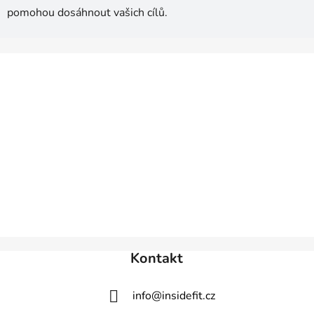
pomohou dosáhnout vašich cílů.
Z
á
p
a
t
í
Kontakt
info
@
insidefit.cz