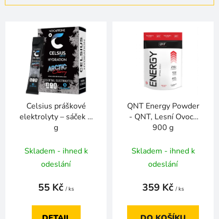
í
V
p
ý
r
p
o
i
d
s
u
p
k
r
t
Celsius práškové
QNT Energy Powder
o
ů
elektrolyty – sáček 7
- QNT, Lesní Ovoce
d
g
900 g
u
k
Skladem - ihned k
Skladem - ihned k
t
odeslání
odeslání
ů
55 Kč
359 Kč
/ ks
/ ks
DETAIL
DO KOŠÍKU