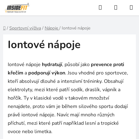
Přejít
Hledat
NÁKUP
na
KOŠÍK
obsah
Domů
/
Sportovní výživa
/
Nápoje
/
Iontové nápoje
Iontové nápoje
Iontové nápoje
hydratují
, působí jako
prevence proti
křečím
a
podporují výkon
. Jsou vhodné pro sportovce,
kteří absolvují dlouhé a intenzivní tréninky. Obsahují
elektrolyty, mezi které patří sodík, draslík, vápník a
hořčík. Ty v klasické vodě v takovém množství
nenajdete, proto vám je během silového sportu dodají
právě iontové nápoje. Navíc mají mnoho různých
příchutí, mezi které patří například lesní a tropické
ovoce nebo limetka.