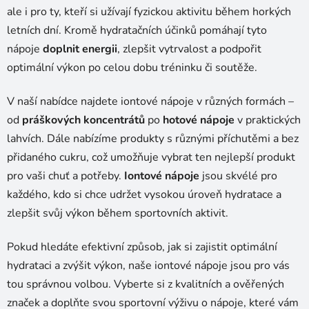
ale i pro ty, kteří si užívají fyzickou aktivitu během horkých
letních dní. Kromě hydratačních účinků pomáhají tyto
nápoje
doplnit energii
, zlepšit vytrvalost a podpořit
optimální výkon po celou dobu tréninku či soutěže.
V naší nabídce najdete iontové nápoje v různých formách –
od
práškových koncentrátů
po
hotové nápoje
v praktických
lahvích. Dále nabízíme produkty s různými příchutěmi a bez
přidaného cukru, což umožňuje vybrat ten nejlepší produkt
pro vaši chuť a potřeby.
Iontové nápoje
jsou skvélé pro
každého, kdo si chce udržet vysokou úroveň hydratace a
zlepšit svůj výkon během sportovních aktivit.
Pokud hledáte efektivní způsob, jak si zajistit optimální
hydrataci a zvýšit výkon, naše iontové nápoje jsou pro vás
tou správnou volbou. Vyberte si z kvalitních a ověřených
značek a doplňte svou sportovní výživu o nápoje, které vám