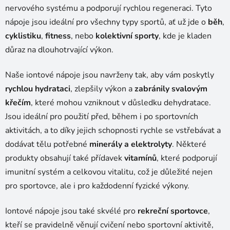
p
nervového systému a podporují rychlou regeneraci. Tyto
i
nápoje jsou ideální pro všechny typy sportů, ať už jde o
běh
,
s
u
cyklistiku
,
fitness
, nebo
kolektivní sporty
, kde je kladen
důraz na dlouhotrvající výkon.
Naše iontové nápoje jsou navrženy tak, aby vám poskytly
rychlou hydrataci
, zlepšily výkon a
zabránily svalovým
křečím
, které mohou vzniknout v důsledku dehydratace.
Jsou ideální pro použití před, během i po sportovních
aktivitách, a to díky jejich schopnosti rychle se vstřebávat a
dodávat tělu potřebné
minerály a elektrolyty
. Některé
produkty obsahují také přídavek
vitamínů
, které podporují
imunitní systém a celkovou vitalitu, což je důležité nejen
pro sportovce, ale i pro každodenní fyzické výkony.
Iontové nápoje jsou také skvélé pro
rekreční sportovce
,
kteří se pravidelně věnují cvičení nebo sportovní aktivitě,