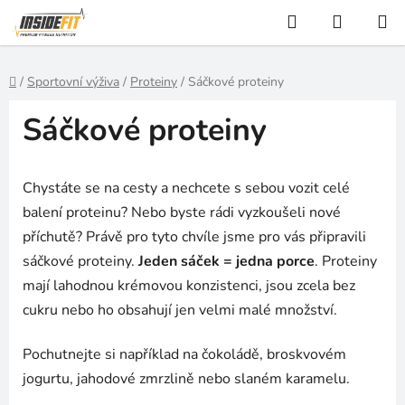
Přejít
Hledat
NÁKUP
na
KOŠÍK
obsah
Domů
/
Sportovní výživa
/
Proteiny
/
Sáčkové proteiny
Sáčkové proteiny
Chystáte se na cesty a nechcete s sebou vozit celé
balení proteinu? Nebo byste rádi vyzkoušeli nové
příchutě? Právě pro tyto chvíle jsme pro vás připravili
sáčkové proteiny.
Jeden sáček = jedna porce
. Proteiny
mají lahodnou krémovou konzistenci, jsou zcela bez
cukru nebo ho obsahují jen velmi malé množství.
Pochutnejte si například na čokoládě, broskvovém
jogurtu, jahodové zmrzlině nebo slaném karamelu.