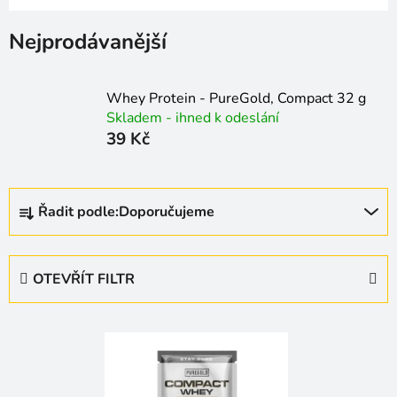
Nejprodávanější
Whey Protein - PureGold, Compact 32 g
Skladem - ihned k odeslání
39 Kč
Ř
Řadit podle:
Doporučujeme
a
z
e
OTEVŘÍT FILTR
n
í
V
p
ý
r
p
o