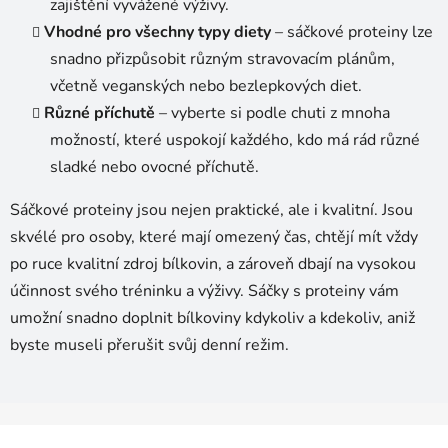
zajištění vyvážené výživy.
Vhodné pro všechny typy diety
– sáčkové proteiny lze
snadno přizpůsobit různým stravovacím plánům,
včetně veganských nebo bezlepkových diet.
Různé příchutě
– vyberte si podle chuti z mnoha
možností, které uspokojí každého, kdo má rád různé
sladké nebo ovocné příchutě.
Sáčkové proteiny jsou nejen praktické, ale i kvalitní. Jsou
skvélé pro osoby, které mají omezený čas, chtějí mít vždy
po ruce kvalitní zdroj bílkovin, a zároveň dbají na vysokou
účinnost svého tréninku a výživy. Sáčky s proteiny vám
umožní snadno doplnit bílkoviny kdykoliv a kdekoliv, aniž
byste museli přerušit svůj denní režim.
Z
á