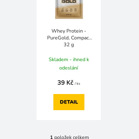
i
d
s
u
p
k
r
t
Whey Protein -
o
ů
PureGold, Compact
d
32 g
u
k
Skladem - ihned k
t
odeslání
ů
39 Kč
/ ks
DETAIL
1
položek celkem