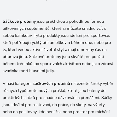
O
v
l
á
Sáčkové proteiny
jsou praktickou a pohodlnou formou
d
bílkovinných suplementů, které si můžete snadno vzít s
a
c
sebou kamkoliv. Tyto produkty jsou ideální pro sportovce,
í
kteří potřebují rychlý přísun bílkovin během dne, nebo pro
p
ty, kteří vedou aktivní životní styl a mají omezený čas na
r
přípravu jídla. Sáčkové proteiny jsou skvélé pro použití
v
během tréninků, po sportovních aktivitách nebo jako zdravá
k
y
svačinka mezi hlavními jídly.
v
ý
V naší kategorii
sáčkových proteinů
naleznete široký výběr
p
různých typů proteinových prášků, které jsou baleny do
i
praktických sáčků pro snadné dávkování a přenášení. Sáčky
s
u
jsou ideální pro cestování, do práce, do školy, na výlety
nebo do posilovny, kde není čas nebo prostor pro míchání