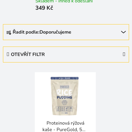
Skladem - ihned k odeslání
349 Kč
Ř
Řadit podle:
Doporučujeme
a
z
e
OTEVŘÍT FILTR
n
í
V
p
ý
r
p
o
i
d
s
u
p
k
r
t
Proteinová rýžová
o
ů
kaše - PureGold, 500