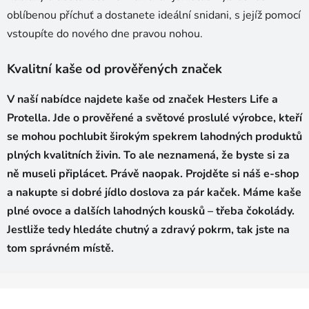
oblíbenou příchuť a dostanete ideální snidani, s jejíž pomocí
vstoupíte do nového dne pravou nohou.
Kvalitní kaše od prověřených značek
V naší nabídce najdete kaše od značek Hesters Life a
Protella. Jde o prověřené a světové proslulé výrobce, kteří
se mohou pochlubit širokým spekrem lahodných produktů
plných kvalitních živin. To ale neznamená, že byste si za
ně museli připlácet. Právě naopak. Projděte si náš e-shop
a nakupte si dobré jídlo doslova za pár kaček. Máme kaše
plné ovoce a dalších lahodných kousků – třeba čokolády.
Jestliže tedy hledáte chutný a zdravý pokrm, tak jste na
tom správném místě.
Z
á