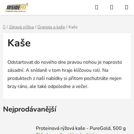
Přejít
Hledat
NÁKUP
na
KOŠÍK
obsah
Domů
/
Zdravá výživa
/
Granola a kaše
/
Kaše
Kaše
Odstartovat do nového dne pravou nohou je naprosto
zásadní. A snídaně v tom hraje klíčovou roli. Na
produktech z naší nabídky si přitom pochutnáte nejen
brzy ráno, ale také odpoledne a večer.
Nejprodávanější
Proteinová rýžová kaše - PureGold, 500 g