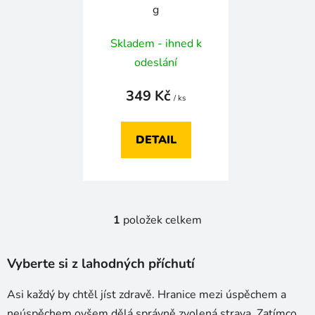
d
g
u
k
Skladem - ihned k
t
odeslání
ů
349 Kč
/ ks
DETAIL
1
položek celkem
O
v
l
Vyberte si z lahodných příchutí
á
d
Asi každý by chtěl jíst zdravě. Hranice mezi úspěchem a
a
neúspěchem ovšem dělá správně zvolená strava. Zatímco