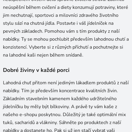
c
neúspěšní během cvičení a diety konzumují potraviny, které
í
p
jim nechutnají, sportovci a milovníci zdravého životního
r
stylu sází na chutná jídla. Postavte i váš jídelníček na
v
pevných základech. Pomohou vám s tím produkty z naší
k
nabídky. Ty se mohou pochlubit především lahodnou chutí a
y
v
konzistencí. Vyberte si z různých příchutí a pochutnejte si
ý
na lahodné kaši nejen během snídaně.
p
i
Dobré živiny v každé porci
s
u
Lahodná chuť přitom není jediným lákadlem produktů z naší
nabídky. Tím je především koncentrace kvalitních živin.
Základním stavebním kamenem každého udržitelného
jídelníčku by měly být bílkoviny. A právě ty vám kaše z
našeho e-shopu poskytnou. Důležitý je také optimální mix
tuků, sacharidů a vlákniny. Sáhněte po produktech z naší
nabídky a dostanete ho. Pak si už jen stačí vybrat vaši