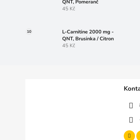
QNT, Pomeranč
45 Kč
L-Carnitine 2000 mg -
QNT, Brusinka / Citron
45 Kč
Z
á
Kont
p
a
t
í