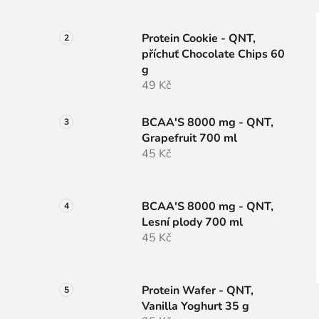
Protein Cookie - QNT,
příchuť Chocolate Chips 60
i
g
49 Kč
BCAA'S 8000 mg - QNT,
Grapefruit 700 ml
45 Kč
BCAA'S 8000 mg - QNT,
Lesní plody 700 ml
45 Kč
Protein Wafer - QNT,
Vanilla Yoghurt 35 g