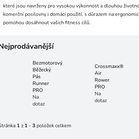
které jsou navrženy pro vysokou výkonnost a dlouhou životno
komerční posilovny i domácí použití, s důrazem na ergonomi
pomohou dosáhnout vašich fitness cílů.
Nejprodávanější
Bezmotorový
Crossmaxx®
Běžecký
Air
Pás
Rower
Runner
PRO
PRO
Na
Na
dotaz
dotaz
Stránka
1
z
1
-
3
položek celkem