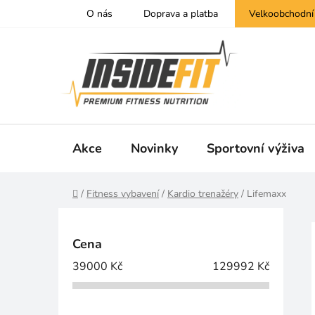
Přejít
O nás
Doprava a platba
Velkoobchodní
na
obsah
Akce
Novinky
Sportovní výživa
Domů
/
Fitness vybavení
/
Kardio trenažéry
/
Lifemaxx
P
o
Cena
s
39000
Kč
129992
Kč
t
r
a