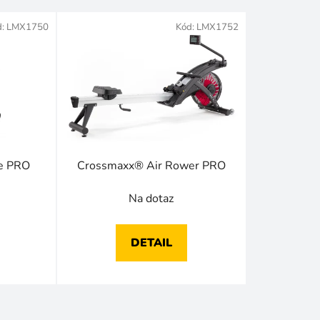
e
d:
LMX1750
Kód:
LMX1752
n
í
p
r
o
d
u
k
ke PRO
Crossmaxx® Air Rower PRO
t
ů
Na dotaz
DETAIL