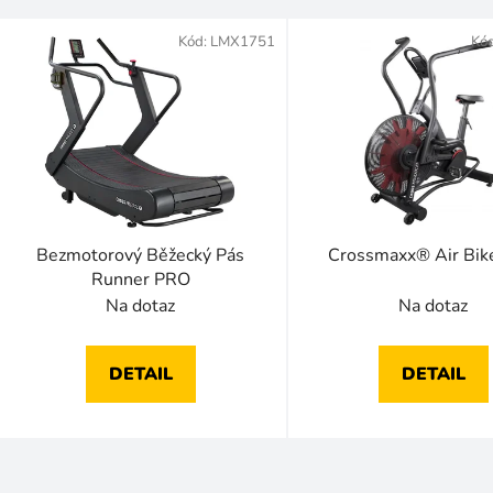
V
ý
Kód:
LMX1751
Kó
p
s
p
r
o
d
Bezmotorový Běžecký Pás
Crossmaxx® Air Bi
u
Runner PRO
k
Na dotaz
Na dotaz
t
ů
DETAIL
DETAIL
O