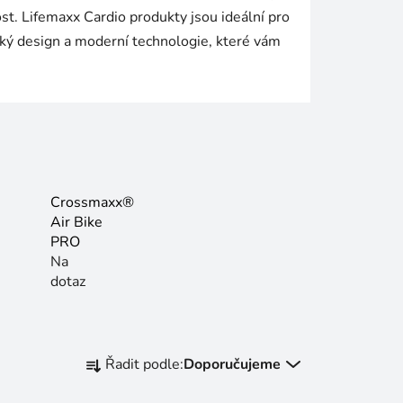
st. Lifemaxx Cardio produkty jsou ideální pro
cký design a moderní technologie, které vám
Crossmaxx®
Air Bike
PRO
Na
dotaz
Ř
Řadit podle:
Doporučujeme
a
z