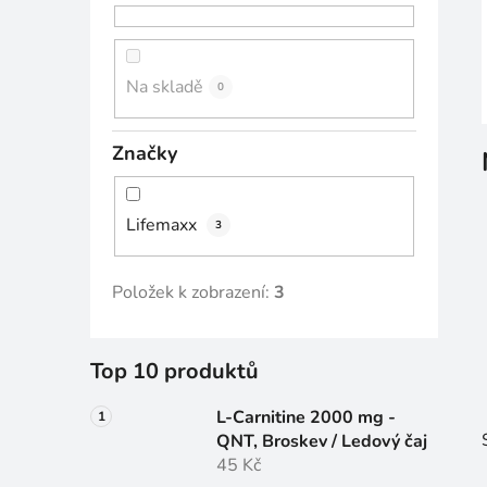
n
n
í
Na skladě
0
p
a
Značky
n
e
l
Lifemaxx
3
Položek k zobrazení:
3
Top 10 produktů
L-Carnitine 2000 mg -
QNT, Broskev / Ledový čaj
45 Kč