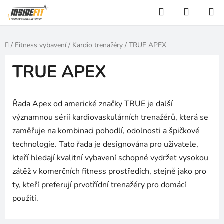
Přejít
Hledat
NÁKUP
na
KOŠÍK
obsah
Domů
/
Fitness vybavení
/
Kardio trenažéry
/
TRUE APEX
TRUE APEX
Řada Apex od americké značky TRUE je další
významnou sérií kardiovaskulárních trenažérů, která se
zaměřuje na kombinaci pohodlí, odolnosti a špičkové
technologie. Tato řada je designována pro uživatele,
kteří hledají kvalitní vybavení schopné vydržet vysokou
zátěž v komerčních fitness prostředích, stejně jako pro
ty, kteří preferují prvotřídní trenažéry pro domácí
použití.