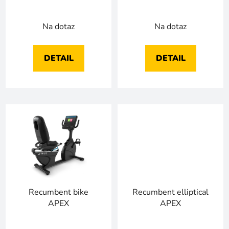
u
k
Na dotaz
Na dotaz
t
ů
DETAIL
DETAIL
Recumbent bike
Recumbent elliptical
APEX
APEX