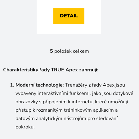
DETAIL
5
položek celkem
O
v
l
Charakteristiky řady TRUE Apex zahrnují:
á
d
Moderní technologie
: Trenažéry z řady Apex jsou
a
vybaveny interaktivními funkcemi, jako jsou dotykové
c
í
obrazovky s připojením k internetu, které umožňují
p
přístup k rozmanitým tréninkovým aplikacím a
r
datovým analytickým nástrojům pro sledování
v
pokroku.
k
y