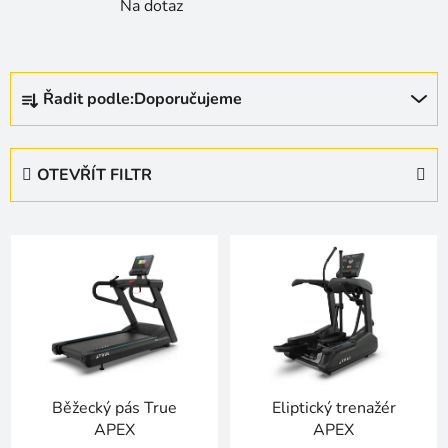
Na dotaz
Ř
Řadit podle:
Doporučujeme
a
z
e
OTEVŘÍT FILTR
n
í
V
p
ý
r
p
o
i
d
s
u
p
k
r
t
Běžecký pás True
Eliptický trenažér
o
ů
APEX
APEX
d