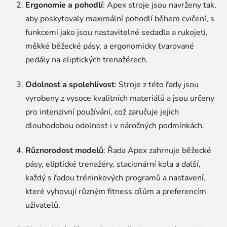
Ergonomie a pohodlí
: Apex stroje jsou navrženy tak,
v
ý
aby poskytovaly maximální pohodlí během cvičení, s
p
funkcemi jako jsou nastavitelné sedadla a rukojeti,
i
měkké běžecké pásy, a ergonomicky tvarované
s
pedály na eliptických trenažérech.
u
Odolnost a spolehlivost
: Stroje z této řady jsou
vyrobeny z vysoce kvalitních materiálů a jsou určeny
pro intenzivní používání, což zaručuje jejich
dlouhodobou odolnost i v náročných podmínkách.
Různorodost modelů
: Řada Apex zahrnuje běžecké
pásy, eliptické trenažéry, stacionární kola a další,
každý s řadou tréninkových programů a nastavení,
které vyhovují různým fitness cílům a preferencím
uživatelů.