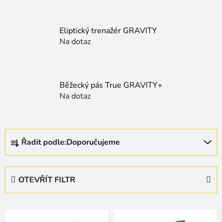
Eliptický trenažér GRAVITY
Na dotaz
Běžecký pás True GRAVITY+
Na dotaz
Ř
Řadit podle:
Doporučujeme
a
z
e
OTEVŘÍT FILTR
n
í
V
p