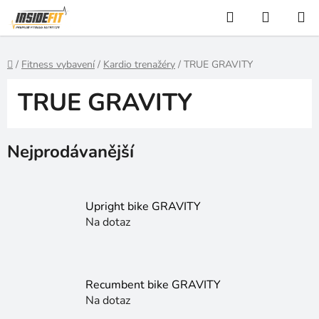
Přejít
Hledat
NÁKUP
na
KOŠÍK
obsah
Domů
/
Fitness vybavení
/
Kardio trenažéry
/
TRUE GRAVITY
TRUE GRAVITY
Nejprodávanější
Upright bike GRAVITY
Na dotaz
Recumbent bike GRAVITY
Na dotaz