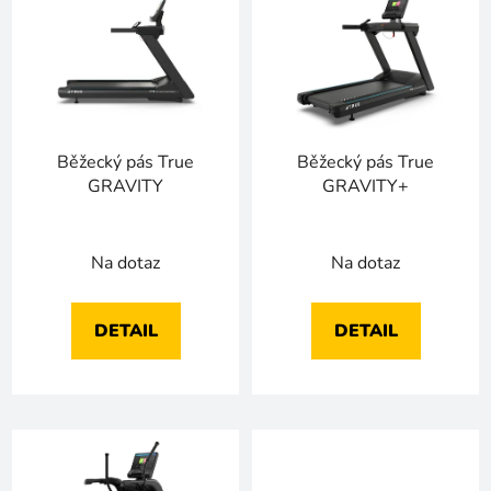
ý
r
p
o
i
d
s
u
p
k
r
t
Běžecký pás True
Běžecký pás True
o
ů
GRAVITY
GRAVITY+
d
u
k
Na dotaz
Na dotaz
t
ů
DETAIL
DETAIL