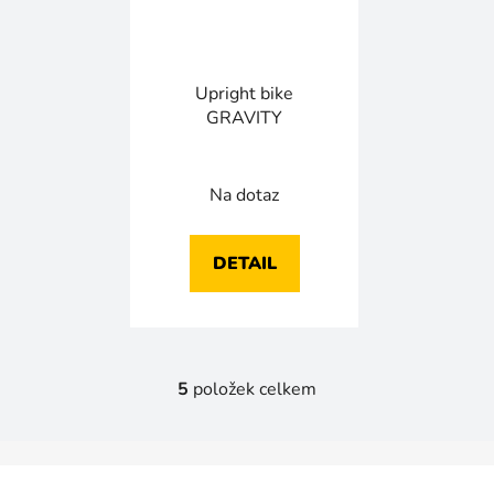
Upright bike
GRAVITY
Na dotaz
DETAIL
5
položek celkem
O
v
l
Z
á
á