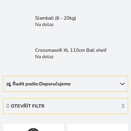
Slamball (6 - 20kg)
Na dotaz
Crossmaxx® XL 110cm Ball shelf
Na dotaz
Ř
Řadit podle:
Doporučujeme
a
z
e
OTEVŘÍT FILTR
n
í
V
p