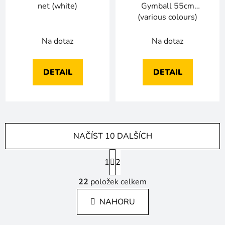
net (white)
Gymball 55cm
(various colours)
Na dotaz
Na dotaz
DETAIL
DETAIL
NAČÍST 10 DALŠÍCH
S
1
t
2
r
O
á
22
položek celkem
v
n
l
k
NAHORU
á
o
d
v