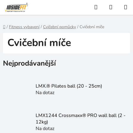
Přejít
Hledat
NÁKUP
na
KOŠÍK
obsah
Domů
/
Fitness vybavení
/
Cvičební pomůcky
/
Cvičební míče
Cvičební míče
Nejprodávanější
LMX.® Pilates ball (20 - 25cm)
Na dotaz
LMX1244 Crossmaxx® PRO wall ball (2 -
12kg)
Na dotaz