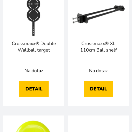
ý
r
p
o
i
d
s
u
p
k
r
t
Crossmaxx® Double
Crossmaxx® XL
o
ů
Wallball target
110cm Ball shelf
d
u
k
Na dotaz
Na dotaz
t
ů
DETAIL
DETAIL