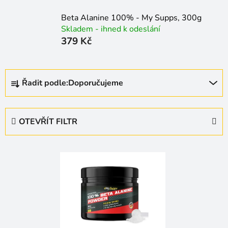
Beta Alanine 100% - My Supps, 300g
Skladem - ihned k odeslání
379 Kč
Ř
Řadit podle:
Doporučujeme
a
z
e
OTEVŘÍT FILTR
n
í
V
p
ý
r
p
o
i
d
s
u
p
k