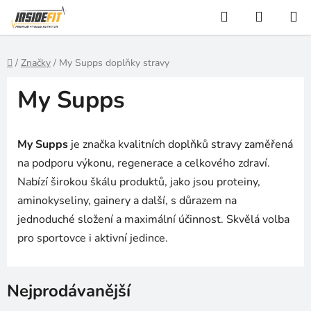
Přejít
Hledat
NÁKUP
na
KOŠÍK
obsah
Domů
/
Značky
/
My Supps doplňky stravy
My Supps
My Supps
je značka kvalitních doplňků stravy zaměřená
na podporu výkonu, regenerace a celkového zdraví.
Nabízí širokou škálu produktů, jako jsou proteiny,
aminokyseliny, gainery a další, s důrazem na
jednoduché složení a maximální účinnost. Skvělá volba
pro sportovce i aktivní jedince.
Nejprodávanější