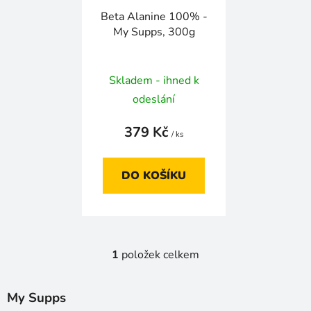
r
t
Beta Alanine 100% -
o
ů
My Supps, 300g
d
u
k
Skladem - ihned k
t
odeslání
ů
379 Kč
/ ks
DO KOŠÍKU
1
položek celkem
O
v
l
My Supps
á