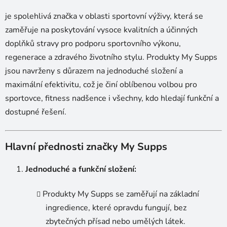
d
je spolehlivá značka v oblasti sportovní výživy, která se
a
c
zaměřuje na poskytování vysoce kvalitních a účinných
í
doplňků stravy pro podporu sportovního výkonu,
p
regenerace a zdravého životního stylu. Produkty My Supps
r
jsou navrženy s důrazem na jednoduché složení a
v
maximální efektivitu, což je činí oblíbenou volbou pro
k
y
sportovce, fitness nadšence i všechny, kdo hledají funkční a
v
dostupné řešení.
ý
p
i
Hlavní přednosti značky My Supps
s
u
Jednoduché a funkční složení:
Produkty My Supps se zaměřují na základní
ingredience, které opravdu fungují, bez
zbytečných přísad nebo umělých látek.