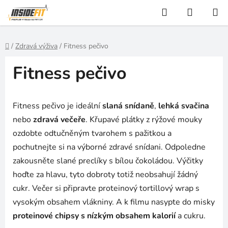
Přejít
Hledat
NÁKUP
na
KOŠÍK
obsah
Domů
/
Zdravá výživa
/
Fitness pečivo
Fitness pečivo
Fitness pečivo je ideální
slaná snídaně
,
lehká svačina
nebo
zdravá večeře
. Křupavé plátky z rýžové mouky
ozdobte odtučněným tvarohem s pažitkou a
pochutnejte si na výborné zdravé snídani. Odpoledne
zakousněte slané preclíky s bílou čokoládou. Výčitky
hoďte za hlavu, tyto dobroty totiž neobsahují žádný
cukr. Večer si připravte proteinový tortillový wrap s
vysokým obsahem vlákniny. A k filmu nasypte do misky
proteinové chipsy s nízkým obsahem kalorií
a cukru.