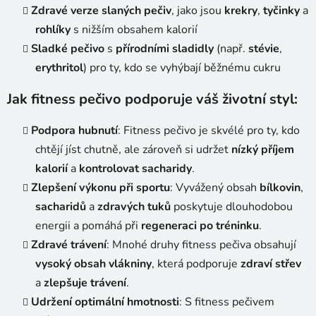
Zdravé verze slaných pečiv
, jako jsou
krekry
,
tyčinky
a
rohlíky
s nižším obsahem kalorií
Sladké pečivo
s
přírodními sladidly
(např.
stévie
,
erythritol
) pro ty, kdo se vyhýbají běžnému cukru
Jak fitness pečivo podporuje váš životní styl:
Podpora hubnutí
: Fitness pečivo je skvélé pro ty, kdo
chtějí jíst chutně, ale zároveň si udržet
nízký příjem
kalorií
a
kontrolovat sacharidy
.
Zlepšení výkonu při sportu
: Vyvážený obsah
bílkovin
,
sacharidů
a
zdravých tuků
poskytuje dlouhodobou
energii a pomáhá při
regeneraci po tréninku
.
Zdravé trávení
: Mnohé druhy fitness pečiva obsahují
vysoký obsah vlákniny
, která podporuje
zdraví střev
a
zlepšuje trávení
.
Udržení optimální hmotnosti
: S fitness pečivem