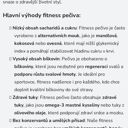
v
snaze o zdravější životní styl.
ý
p
Hlavní výhody fitness pečiva:
i
s
Nízký obsah sacharidů a cukru
: Fitness pečivo je často
u
vyrobeno z
alternativních mouk
, jako je
mandlová
,
kokosová
nebo
ovesná
, které mají nižší glykemický
index a pomáhají stabilizovat hladinu cukru v krvi.
Vysoký obsah bílkovin
: Pečivo je obohaceno o
bílkoviny
, které jsou nezbytné pro
regeneraci
svalů a
podporu růstu svalové hmoty
. Je ideální pro
sportovce, fitness nadšence i pro každého, kdo chce
doplnit kvalitní bílkoviny do své stravy.
Zdravé tuky
: Fitness pečivo často obsahuje
zdravé
tuky
, jako jsou
omega-3 mastné kyseliny
nebo tuky z
olivového oleje
, které podporují zdraví srdce a mozku.
Bez konzervantů a umělých přísad
: Naše fitness