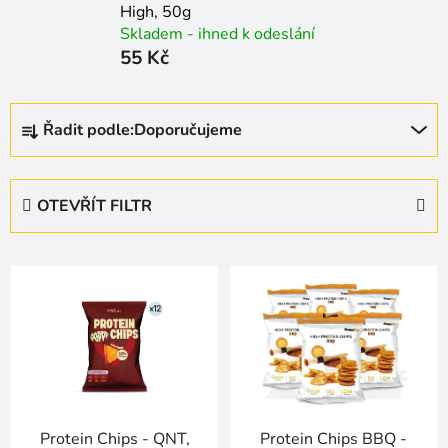
High, 50g
Skladem - ihned k odeslání
55 Kč
Ř
Řadit podle:
Doporučujeme
a
z
e
OTEVŘÍT FILTR
n
í
V
p
ý
r
p
o
i
d
s
u
p
k
r
t
Protein Chips - QNT,
Protein Chips BBQ -