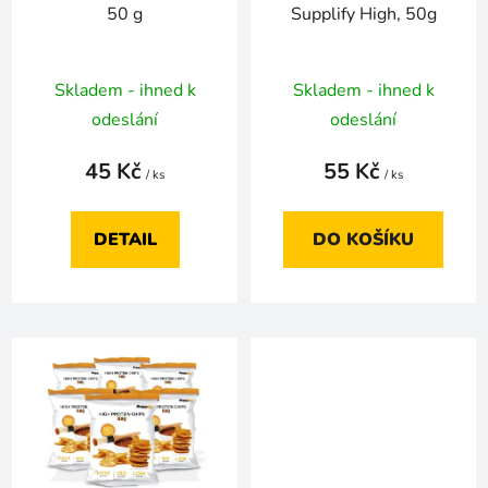
o
ů
50 g
Supplify High, 50g
d
u
k
Skladem - ihned k
Skladem - ihned k
t
odeslání
odeslání
ů
45 Kč
55 Kč
/ ks
/ ks
DETAIL
DO KOŠÍKU