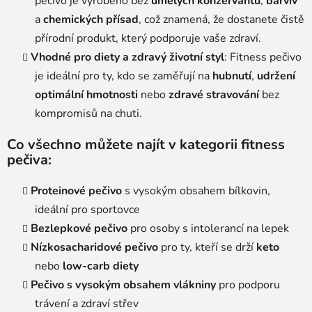
pečivo je vyrobeno bez
umělých konzervantů
,
barviv
a
chemických přísad
, což znamená, že dostanete čistě
přírodní produkt, který podporuje vaše zdraví.
Vhodné pro diety a zdravý životní styl
: Fitness pečivo
je ideální pro ty, kdo se zaměřují na
hubnutí
,
udržení
optimální hmotnosti
nebo
zdravé stravování
bez
kompromisů na chuti.
Co všechno můžete najít v kategorii fitness
pečiva:
Proteinové pečivo
s vysokým obsahem bílkovin,
ideální pro sportovce
Bezlepkové pečivo
pro osoby s intolerancí na lepek
Nízkosacharidové pečivo
pro ty, kteří se drží
keto
nebo
low-carb diety
Pečivo s vysokým obsahem vlákniny
pro podporu
trávení a zdraví střev