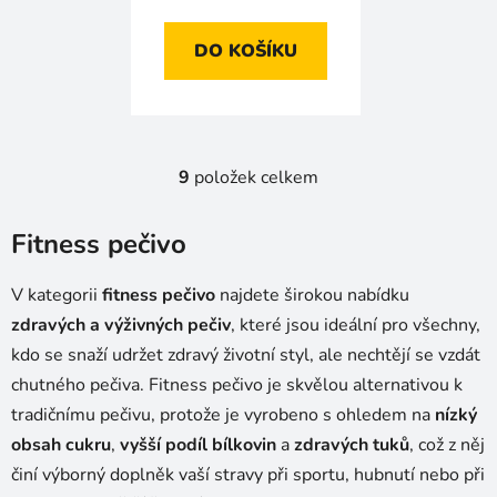
DO KOŠÍKU
9
položek celkem
O
v
l
Fitness pečivo
á
d
V kategorii
fitness pečivo
najdete širokou nabídku
a
zdravých a výživných pečiv
, které jsou ideální pro všechny,
c
kdo se snaží udržet zdravý životní styl, ale nechtějí se vzdát
í
p
chutného pečiva. Fitness pečivo je skvělou alternativou k
r
tradičnímu pečivu, protože je vyrobeno s ohledem na
nízký
v
obsah cukru
,
vyšší podíl bílkovin
a
zdravých tuků
, což z něj
k
činí výborný doplněk vaší stravy při sportu, hubnutí nebo při
y