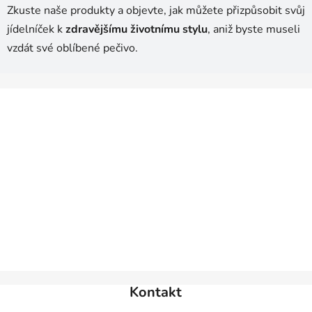
Zkuste naše produkty a objevte, jak můžete přizpůsobit svůj
jídelníček k
zdravějšímu životnímu stylu
, aniž byste museli
vzdát své oblíbené pečivo.
Z
á
p
a
t
í
Kontakt