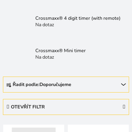
Crossmaxx® 4 digit timer (with remote)
Na dotaz
Crossmaxx® Mini timer
Na dotaz
Ř
Řadit podle:
Doporučujeme
a
z
e
OTEVŘÍT FILTR
n
í
V
p