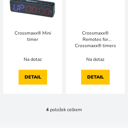
Crossmaxx® Mini
Crossmaxx®
timer
Remotes for
Crossmaxx® timers
Na dotaz
Na dotaz
DETAIL
DETAIL
4
položek celkem
O
v
l
Z