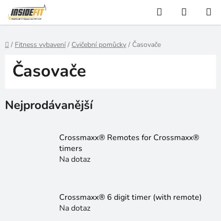
Přejít
Hledat
NÁKUP
na
KOŠÍK
obsah
Domů
/
Fitness vybavení
/
Cvičební pomůcky
/
Časovače
Časovače
Nejprodávanější
Crossmaxx® Remotes for Crossmaxx®
timers
Na dotaz
Crossmaxx® 6 digit timer (with remote)
Na dotaz