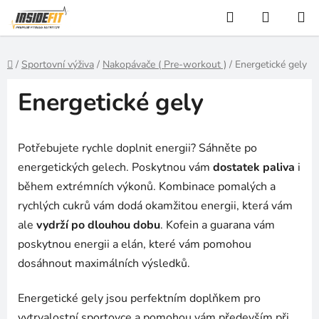
Přejít
Hledat
NÁKUP
na
KOŠÍK
obsah
Domů
/
Sportovní výživa
/
Nakopávače ( Pre-workout )
/
Energetické gely
Energetické gely
Potřebujete rychle doplnit energii? Sáhněte po
energetických gelech. Poskytnou vám
dostatek paliva
i
během extrémních výkonů. Kombinace pomalých a
rychlých cukrů vám dodá okamžitou energii, která vám
ale
vydrží po dlouhou dobu
. Kofein a guarana vám
poskytnou energii a elán, které vám pomohou
dosáhnout maximálních výsledků.
Energetické gely jsou perfektním doplňkem pro
vytrvalostní sportovce a pomohou vám především při