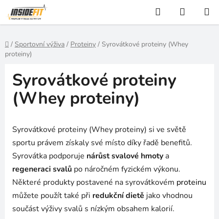
Přejít
Hledat
NÁKUP
na
KOŠÍK
obsah
Domů
/
Sportovní výživa
/
Proteiny
/
Syrovátkové proteiny (Whey
proteiny)
Syrovátkové proteiny
(Whey proteiny)
Syrovátkové proteiny (Whey proteiny) si ve světě
sportu právem získaly své místo díky řadě benefitů.
Syrovátka podporuje
nárůst svalové hmoty
a
regeneraci svalů
po náročném fyzickém výkonu.
Některé produkty postavené na syrovátkovém
proteinu
můžete použít také při
redukční dietě
jako vhodnou
součást výživy svalů s nízkým obsahem kalorií.