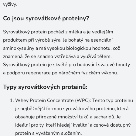
i
výživy.
s
u
Co jsou syrovátkové proteiny?
Syrovátkový protein pochází z mléka a je vedlejším
produktem při výrobě sýra. Je bohatý na esenciální
aminokyseliny a má vysokou biologickou hodnotu, což
znamená, že se snadno vstřebává a využívá tělem.
Syrovátkový protein je skvélé pro budování svalové hmoty
a podporu regenerace po náročném fyzickém výkonu.
Typy syrovátkových proteinů:
Whey Protein Concentrate (WPC): Tento typ proteinu
je nejběžnější formou syrovátkového proteinu, která
obsahuje přirozené množství tuků a sacharidů. Je
ideální pro ty, kteří hledají kvalitní a cenově dostupný
protein s vyváženým složením.