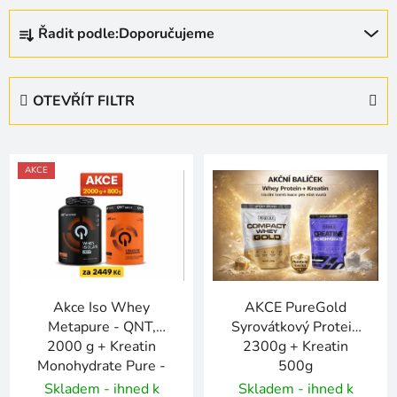
Ř
Řadit podle:
Doporučujeme
a
z
e
OTEVŘÍT FILTR
n
í
V
p
ý
AKCE
r
p
o
i
d
s
u
p
k
r
t
Akce Iso Whey
AKCE PureGold
o
ů
Metapure - QNT,
Syrovátkový Protein
d
2000 g + Kreatin
2300g + Kreatin
u
Monohydrate Pure -
500g
k
QNT, 800 g za 2449
Skladem - ihned k
Skladem - ihned k