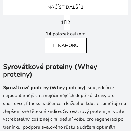
NAČÍST DALŠÍ 2
S
1
t
2
r
O
á
14
položek celkem
v
n
l
k
NAHORU
á
o
d
v
a
á
Syrovátkové proteiny (Whey
c
n
í
proteiny)
í
p
r
Syrovátkové proteiny (Whey proteiny)
jsou jedním z
v
nejpopulárnějších a nejúčinnějších doplňků stravy pro
k
sportovce, fitness nadšence a každého, kdo se zaměřuje na
y
zlepšení své tělesné kndice. Syrovátkový protein je rychle
v
ý
vstřebatelný, což z něj činí ideální volbu pro regeneraci po
p
tréninku, podporu svalového růstu a udržení optimální