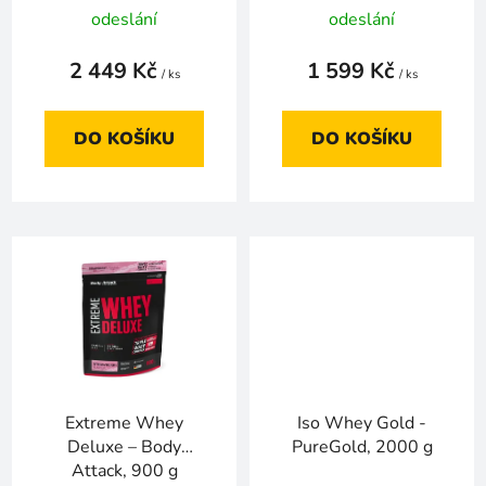
t
Kč
odeslání
odeslání
ů
2 449 Kč
1 599 Kč
/ ks
/ ks
DO KOŠÍKU
DO KOŠÍKU
Extreme Whey
Iso Whey Gold -
Deluxe – Body
PureGold, 2000 g
Attack, 900 g