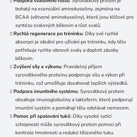
Podpora svalového růstu
: Syrovátkový protein je
bohatý na esenciální aminokyseliny, zejména na
BCAA (větvené aminokyseliny), které jsou klíčové pro
syntézu svalových bílkovin a růst svalů.
Rychlá regenerace po tréninku
: Díky své rychlé
absorpci je ideální pro užívání po tréninku, kdy tělo
potřebuje rychle obnovit svaly a doplnit zásoby
bílkovin.
Zvýšení síly a výkonu
: Pravidelný příjem
syrovátkového proteinu podporuje sílu a výkon při
tréninku, což umožňuje dosahovat lepších výsledků.
Podpora imunitního systému
: Syrovátkový protein
obsahuje imunoglobuliny a laktoferin, které podporují
imunitní systém a pomáhají tělu odolávat nemocem.
Pomoc při spalování tuků
: Díky vysoké sytící
schopnosti může syrovátkový protein pomoci při
kontrole hmotnosti a redukci tělesného tuku.