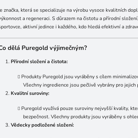
n
í
í
je značka, která se specializuje na výrobu vysoce kvalitních dopl
p
výkonnost a regeneraci. S důrazem na čistotu a přírodní složení,
r
v
sportovce, aktivní jedince i každého, kdo hledá efektivní a zdra
k
y
v
Co dělá Puregold výjimečným?
ý
p
Přírodní složení a čistota:
i
s
Produkty Puregold jsou vyráběny s cílem minimalizova
u
Všechny ingredience jsou pečlivě vybrány pro jejich
Kvalitní suroviny:
Puregold využívá pouze suroviny nejvyšší kvality, kt
bezpečnost. Všechny produkty jsou vyráběny s ohle
Vědecky podložené složení: