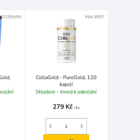
z
e
:
4215/MAN
Kód:
8557
n
í
p
r
o
d
u
k
Gold,
CollaGold - PureGold, 120
t
kapslí
ů
eslání
Skladem - ihned k odeslání
279 Kč
/ ks