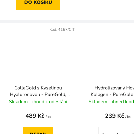
DO KOŠÍKU
Kód:
4167/CIT
CollaGold s Kyselinou
Hydrolizovaný Ho
Hyaluronovou - PureGold,
Kolagen - PureGold
300 g
kapslí
Skladem - ihned k odeslání
Skladem - ihned k od
489 Kč
239 Kč
/ ks
/ ks