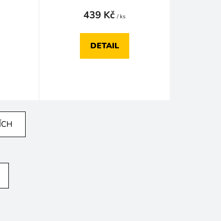
439 Kč
/ ks
DETAIL
ÍCH