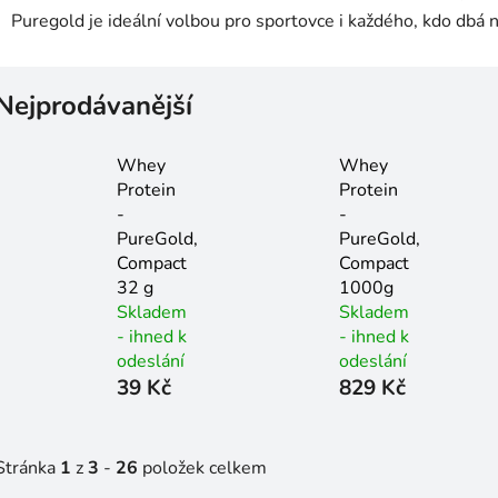
Puregold je ideální volbou pro sportovce i každého, kdo dbá na
Nejprodávanější
Whey
Whey
Protein
Protein
-
-
PureGold,
PureGold,
Compact
Compact
32 g
1000g
Skladem
Skladem
- ihned k
- ihned k
odeslání
odeslání
39 Kč
829 Kč
Stránka
1
z
3
-
26
položek celkem