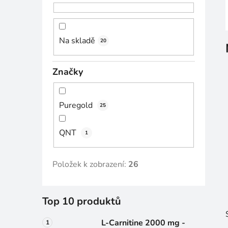
n
n
í
Na skladě
20
p
a
Značky
n
e
l
Puregold
25
QNT
1
Položek k zobrazení:
26
Top 10 produktů
L-Carnitine 2000 mg -