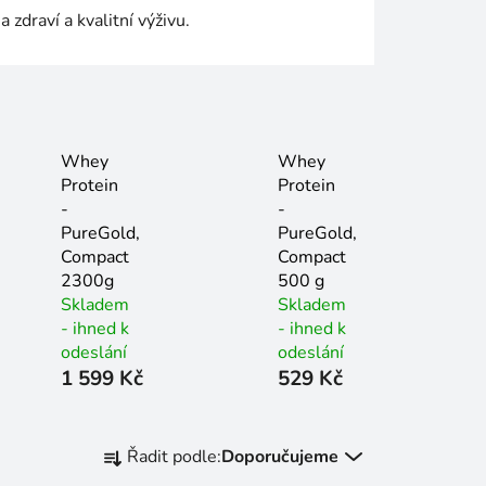
 zdraví a kvalitní výživu.
Whey
Whey
Protein
Protein
-
-
PureGold,
PureGold,
Compact
Compact
2300g
500 g
Skladem
Skladem
- ihned k
- ihned k
odeslání
odeslání
1 599 Kč
529 Kč
Ř
Řadit podle:
Doporučujeme
a