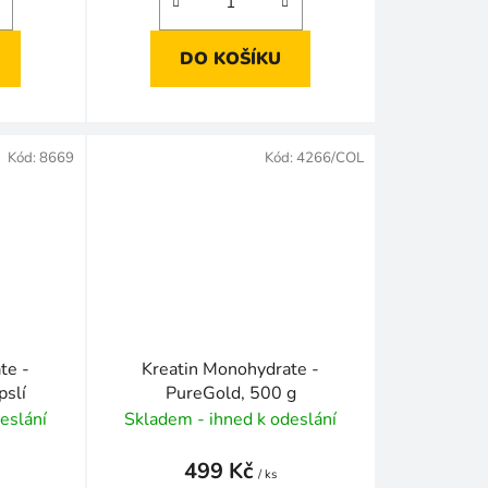
DO KOŠÍKU
Kód:
8669
Kód:
4266/COL
te -
Kreatin Monohydrate -
pslí
PureGold, 500 g
eslání
Skladem - ihned k odeslání
499 Kč
/ ks