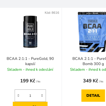
V
ý
Kód:
8616
Kód
p
s
p
r
o
d
BCAA 2:1:1 - PureGold, 90
BCAA 2:1:1 - Pure
u
kapslí
Bomb 300 g
k
Skladem - ihned k odeslání
Skladem - ihned k od
t
199 Kč
349 Kč
ů
/ ks
/ ks
DETAIL