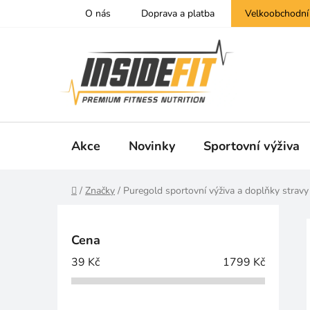
Přejít
O nás
Doprava a platba
Velkoobchodní
na
obsah
Akce
Novinky
Sportovní výživa
Domů
/
Značky
/
Puregold sportovní výživa a doplňky stravy
P
o
Cena
s
39
Kč
1799
Kč
t
r
a