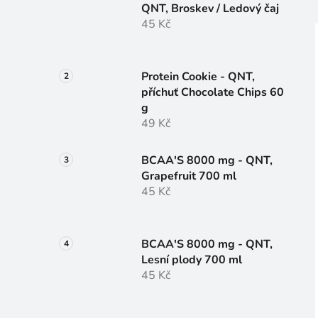
QNT, Broskev / Ledový čaj
45 Kč
i
Protein Cookie - QNT,
příchuť Chocolate Chips 60
g
49 Kč
BCAA'S 8000 mg - QNT,
Grapefruit 700 ml
45 Kč
BCAA'S 8000 mg - QNT,
Lesní plody 700 ml
45 Kč