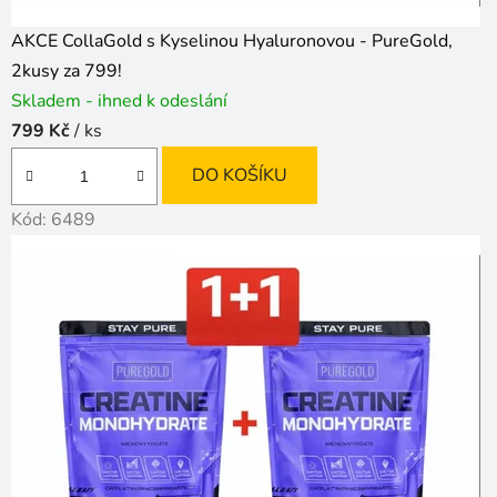
AKCE CollaGold s Kyselinou Hyaluronovou - PureGold,
2kusy za 799!
Skladem - ihned k odeslání
799 Kč
/ ks
DO KOŠÍKU
Kód:
6489