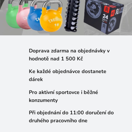
ý
ž
i
v
a
Doprava zdarma na objednávky v
hodnotě nad 1 500 Kč
,
Ke každé objednávce dostanete
z
dárek
d
Pro aktivní sportovce i běžné
r
konzumenty
a
Při objednání do 11:00 doručení do
v
druhého pracovního dne
á