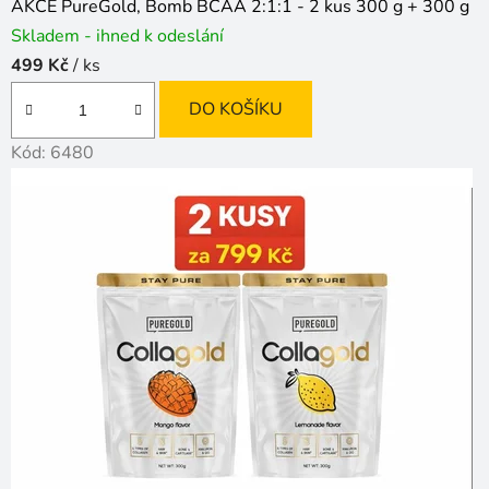
AKCE PureGold, Bomb BCAA 2:1:1 - 2 kus 300 g + 300 g
k
Skladem - ihned k odeslání
y
499 Kč
/ ks
s
DO KOŠÍKU
t
Kód:
6480
r
a
v
y