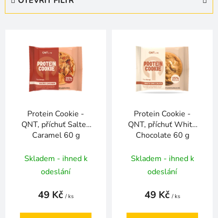
OTEVŘÍT FILTR
n
í
V
p
ý
r
p
o
i
d
s
u
p
k
r
t
Protein Cookie -
Protein Cookie -
o
ů
QNT, příchuť Salted
QNT, příchuť White
d
Caramel 60 g
Chocolate 60 g
u
k
Skladem - ihned k
Skladem - ihned k
t
odeslání
odeslání
ů
49 Kč
49 Kč
/ ks
/ ks