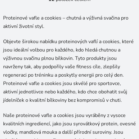
O
v
l
Proteinové vafle a cookies – chutná a výživná svačina pro
á
aktivní životní styl.
d
a
Objevte širokou nabídku proteinových vaflí a cookies, které
c
í
jsou ideální volbou pro každého, kdo hledá chutnou a
p
výživnou svačinu plnou bílkovin. Tyto produkty jsou
r
navrženy tak, aby podpořily vaše fitness cíle, zlepšily
v
regeneraci po tréninku a poskytly energii pro celý den.
k
Proteinové vafle a cookies jsou skvélé pro sportovce,
y
v
aktivní jednotlivce nebo každého, kdo chce obohatit svůj
ý
jídelníček o kvalitní bílkoviny bez kompromisů v chuti.
p
i
Naše proteinové vafle a cookies jsou vyráběny z vysoce
s
kvalitních ingrediencí, jako jsou syrovátkový protein, ovesné
u
vločky, mandlová mouka a další přírodní suroviny. Jsou