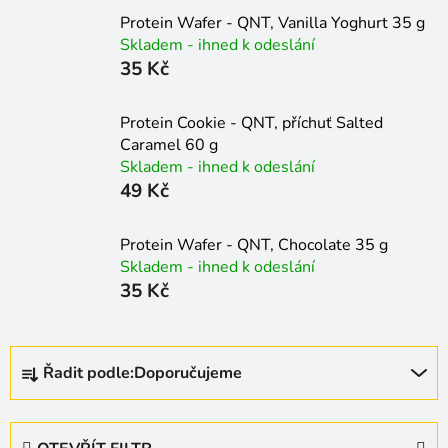
Protein Wafer - QNT, Vanilla Yoghurt 35 g
Skladem - ihned k odeslání
35 Kč
Protein Cookie - QNT, příchuť Salted
Caramel 60 g
Skladem - ihned k odeslání
49 Kč
Protein Wafer - QNT, Chocolate 35 g
Skladem - ihned k odeslání
35 Kč
Ř
Řadit podle:
Doporučujeme
a
z
e