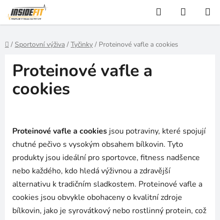
Přejít
Hledat
NÁKUP
na
KOŠÍK
obsah
Domů
/
Sportovní výživa
/
Tyčinky
/
Proteinové vafle a cookies
Proteinové vafle a
cookies
Proteinové vafle a cookies
jsou potraviny, které spojují
chutné pečivo s vysokým obsahem bílkovin. Tyto
produkty jsou ideální pro sportovce, fitness nadšence
nebo každého, kdo hledá výživnou a zdravější
alternativu k tradičním sladkostem. Proteinové vafle a
cookies jsou obvykle obohaceny o kvalitní zdroje
bílkovin, jako je syrovátkový nebo rostlinný protein, což