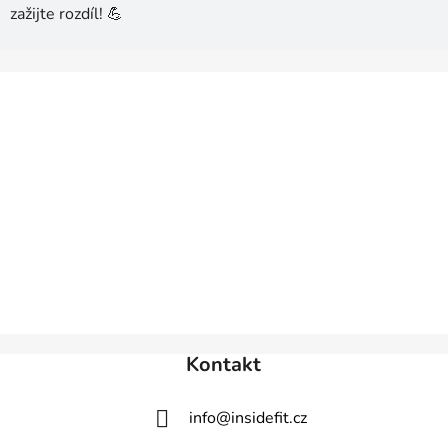
zažijte rozdíl! 💪
Z
á
p
a
t
í
Kontakt
info
@
insidefit.cz