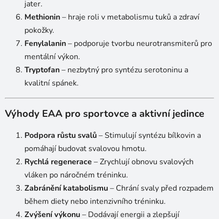
jater.
Methionin
– hraje roli v metabolismu tuků a zdraví
pokožky.
Fenylalanin
– podporuje tvorbu neurotransmiterů pro
mentální výkon.
Tryptofan
– nezbytný pro syntézu serotoninu a
kvalitní spánek.
Výhody EAA pro sportovce a aktivní jedince
Podpora růstu svalů
– Stimulují syntézu bílkovin a
pomáhají budovat svalovou hmotu.
Rychlá regenerace
– Zrychlují obnovu svalových
vláken po náročném tréninku.
Zabránění katabolismu
– Chrání svaly před rozpadem
během diety nebo intenzivního tréninku.
Zvýšení výkonu
– Dodávají energii a zlepšují