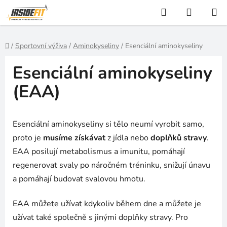
Přejít
Hledat
NÁKUP
na
KOŠÍK
obsah
Domů
/
Sportovní výživa
/
Aminokyseliny
/
Esenciální aminokyseliny
Esenciální aminokyseliny
(EAA)
Esenciální aminokyseliny si tělo neumí vyrobit samo,
proto je
musíme získávat
z jídla nebo
doplňků stravy
.
EAA posilují metabolismus a imunitu, pomáhají
regenerovat svaly po náročném tréninku, snižují únavu
a pomáhají budovat svalovou hmotu.
EAA můžete užívat kdykoliv během dne a můžete je
užívat také společně s jinými doplňky stravy. Pro