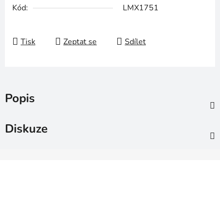
Kód:
LMX1751
Tisk
Zeptat se
Sdílet
Popis
Diskuze
Z
á
p
a
t
í