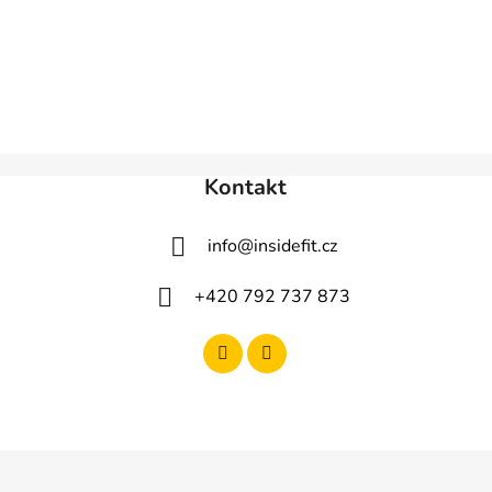
Kontakt
info
@
insidefit.cz
+420 792 737 873