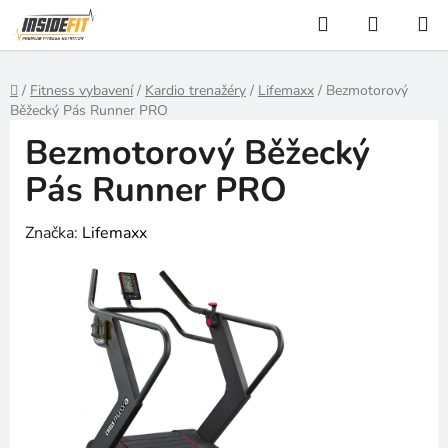
Přejít
Hledat
NÁKUP
na
KOŠÍK
obsah
Domů
/
Fitness vybavení
/
Kardio trenažéry
/
Lifemaxx
/
Bezmotorový
Běžecký Pás Runner PRO
Bezmotorový Běžecký
Pás Runner PRO
Značka:
Lifemaxx