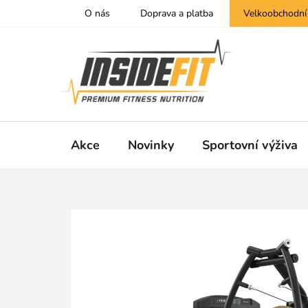
Přejít
O nás
Doprava a platba
Velkoobchodní
na
obsah
Akce
Novinky
Sportovní výživa