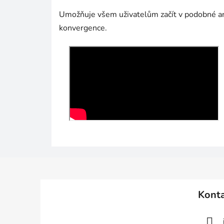
Umožňuje všem uživatelům začít v podobné a
konvergence.
Z
á
Kont
p
a