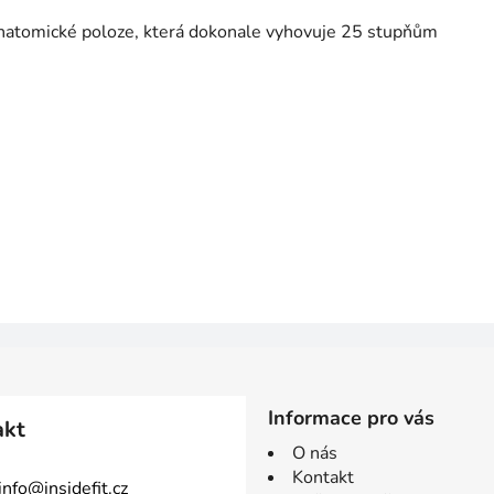
natomické poloze, která dokonale vyhovuje 25 stupňům
Informace pro vás
akt
O nás
Kontakt
info
@
insidefit.cz