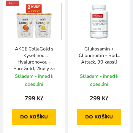
AKCE
AKCE CollaGold s
Glukosamin +
Kyselinou
Chondroitin - Body
Hyaluronovou -
Attack, 90 kapslí
PureGold, 2kusy za
799!
Skladem - ihned k
Skladem - ihned k
odeslání
odeslání
799 Kč
299 Kč
DO KOŠÍKU
DO KOŠÍKU