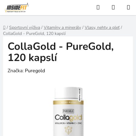
Přejít
Hledat
NÁKUP
na
KOŠÍK
obsah
Domů
/
Sportovní výživa
/
Vitamíny a minerály
/
Vlasy, nehty a pleť
/
CollaGold - PureGold, 120 kapslí
CollaGold - PureGold,
120 kapslí
Značka:
Puregold