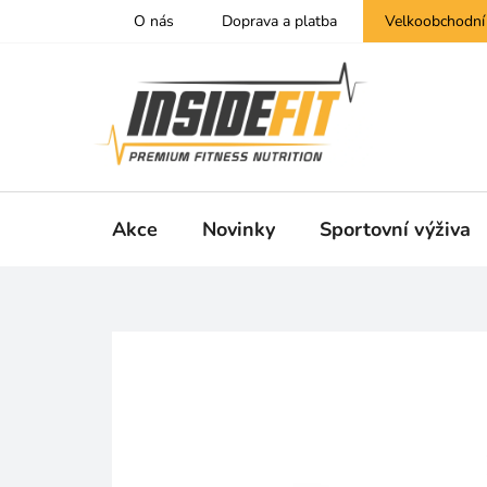
Přejít
O nás
Doprava a platba
Velkoobchodní
na
obsah
Akce
Novinky
Sportovní výživa