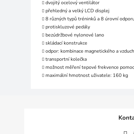
dvojitý ocelový ventilátor
přehledný a velký LCD displej
8 různých typů tréninků a 8 úrovní odpor
protiskluzové pedály
bezúdržbové nylonové lano
skládací konstrukce
odpor: kombinace magnetického a vzduc
transportní kolečka
možnost měření tepové frekvence pomoc
maximální hmotnost uživatele: 160 kg
Z
á
Kont
p
a