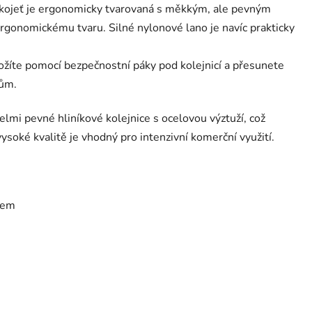
ukojeť je ergonomicky tvarovaná s měkkým, ale pevným
gonomickému tvaru. Silné nylonové lano je navíc prakticky
ožíte pomocí bezpečnostní páky pod kolejnicí a přesunete
kům.
lmi pevné hliníkové kolejnice s ocelovou výztuží, což
soké kvalitě je vhodný pro intenzivní komerční využití.
rem
m