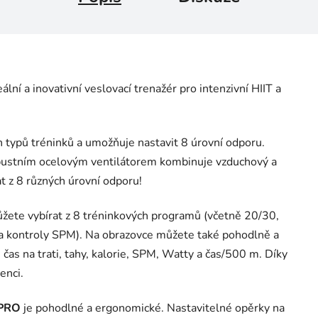
eální a inovativní veslovací trenažér pro intenzivní HIIT a
h typů tréninků a umožňuje nastavit 8 úrovní odporu.
ustním ocelovým ventilátorem kombinuje vzduchový a
t z 8 různých úrovní odporu!
žete vybírat z 8 tréninkových programů (včetně 20/30,
í a kontroly SPM). Na obrazovce můžete také pohodlně a
 čas na trati, tahy, kalorie, SPM, Watty a čas/500 m. Díky
enci.
 PRO
je pohodlné a ergonomické. Nastavitelné opěrky na