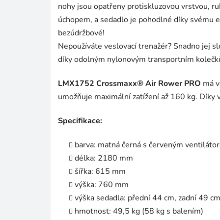
nohy jsou opatřeny protiskluzovou vrstvou, r
úchopem, a sedadlo je pohodlné díky svému er
bezúdržbové!
Nepoužíváte veslovací trenažér? Snadno jej sl
díky odolným nylonovým transportním koleč
LMX1752 Crossmaxx® Air Rower PRO
má ve
umožňuje maximální zatížení až 160 kg. Díky vy
Specifikace:
barva: matná černá s červeným ventiláto
délka: 2180 mm
šířka: 615 mm
výška: 760 mm
výška sedadla: přední 44 cm, zadní 49 c
hmotnost: 49,5 kg (58 kg s balením)