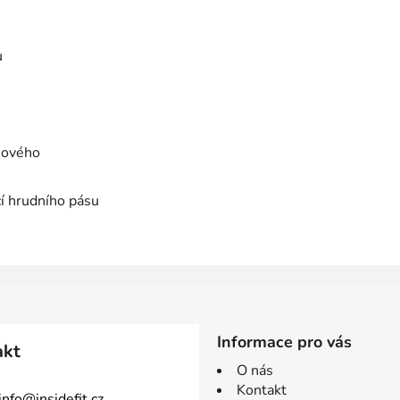
u
hového
í hrudního pásu
Informace pro vás
akt
O nás
Kontakt
info
@
insidefit.cz