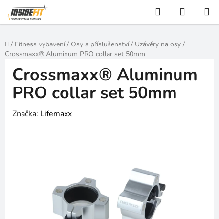
Přejít
Hledat
NÁKUP
na
KOŠÍK
obsah
Domů
/
Fitness vybavení
/
Osy a příslušenství
/
Uzávěry na osy
/
Crossmaxx® Aluminum PRO collar set 50mm
Crossmaxx® Aluminum
PRO collar set 50mm
Značka:
Lifemaxx