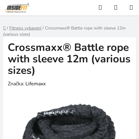
Přejít
Hledat
NÁKUP
na
KOŠÍK
obsah
Domů
/
Fitness vybavení
/
Crossmaxx® Battle rope with sleeve 12m
(various sizes)
Crossmaxx® Battle rope
with sleeve 12m (various
sizes)
Značka:
Lifemaxx