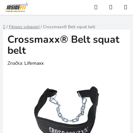
Přejít
Hledat
NÁKUP
na
KOŠÍK
obsah
Domů
/
Fitness vybavení
/
Crossmaxx® Belt squat belt
Crossmaxx® Belt squat
belt
Značka:
Lifemaxx