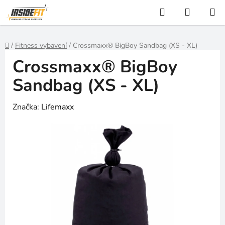
Přejít
Hledat
NÁKUP
na
KOŠÍK
obsah
Domů
/
Fitness vybavení
/
Crossmaxx® BigBoy Sandbag (XS - XL)
Crossmaxx® BigBoy
Sandbag (XS - XL)
Značka:
Lifemaxx