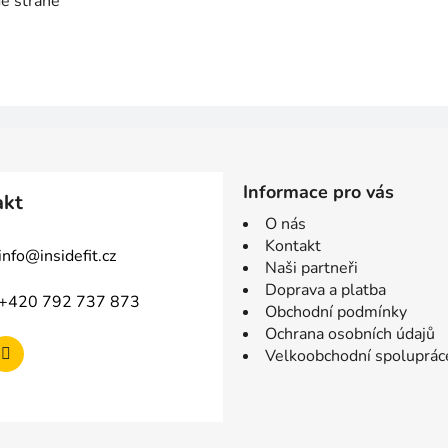
dé straně
Informace pro vás
akt
O nás
Kontakt
info
@
insidefit.cz
Naši partneři
Doprava a platba
+420 792 737 873
Obchodní podmínky
Ochrana osobních údajů
Velkoobchodní spoluprác