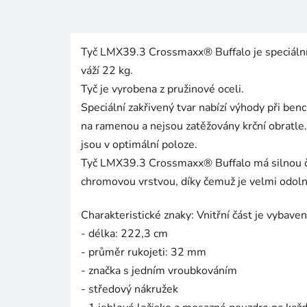
Tyč LMX39.3 Crossmaxx® Buffalo je speciální 
váží 22 kg.
Tyč je vyrobena z pružinové oceli.
Speciální zakřivený tvar nabízí výhody při ben
na ramenou a nejsou zatěžovány krční obratle.
jsou v optimální poloze.
Tyč LMX39.3 Crossmaxx® Buffalo má silnou č
chromovou vrstvou, díky čemuž je velmi odoln
Charakteristické znaky: Vnitřní část je vybave
- délka: 222,3 cm
- průměr rukojeti: 32 mm
- značka s jedním vroubkováním
- středový nákružek