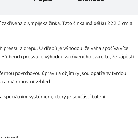
zakřivená olympijská činka. Tato činka má délku 222,3 cm a
ch pressu a dřepu. U dřepů je výhodou, že váha spočívá více
 Při bench pressu je výhodou zakřiveného tvaru to, že zápěstí
ernou povrchovou úpravu a objímky jsou opatřeny tvrdou
á a má robustní vzhled.
na speciálním systémem, který je součástí balení: