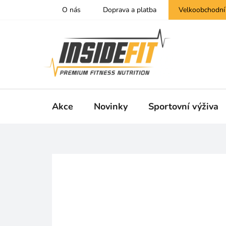
Přejít
O nás
Doprava a platba
Velkoobchodní
na
obsah
Akce
Novinky
Sportovní výživa