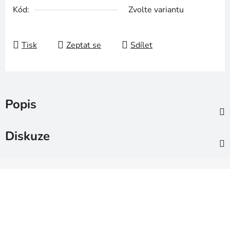
Kód:
Zvolte variantu
Tisk
Zeptat se
Sdílet
Popis
Diskuze
Z
á
p
a
t