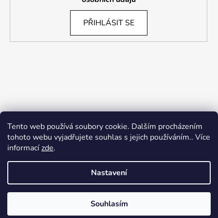
PŘIHLÁSIT SE
Tento web používá soubory cookie. Dalším procházením
tohoto webu vyjadřujete souhlas s jejich používáním.. Více
informací
zde
.
Nastavení
Souhlasím
Vytvořil Shoptet
Copyright 2026
Insidefit.cz
. Všechna práva vyhrazena.