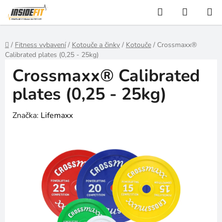
Přejít
Hledat
NÁKUP
na
KOŠÍK
obsah
Domů
/
Fitness vybavení
/
Kotouče a činky
/
Kotouče
/
Crossmaxx®
Calibrated plates (0,25 - 25kg)
Crossmaxx® Calibrated
plates (0,25 - 25kg)
Značka:
Lifemaxx