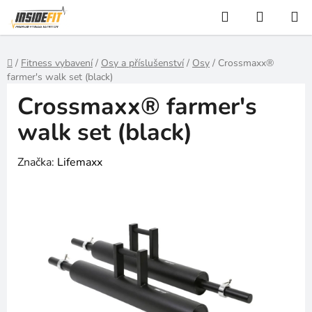
Přejít
Hledat
NÁKUP
na
KOŠÍK
obsah
Domů
/
Fitness vybavení
/
Osy a příslušenství
/
Osy
/
Crossmaxx®
farmer's walk set (black)
Crossmaxx® farmer's
walk set (black)
Značka:
Lifemaxx