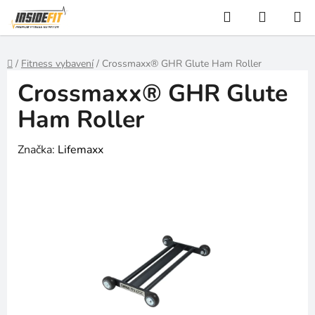
Přejít
Hledat
NÁKUP
na
KOŠÍK
obsah
Domů
/
Fitness vybavení
/
Crossmaxx® GHR Glute Ham Roller
Crossmaxx® GHR Glute
Ham Roller
Značka:
Lifemaxx