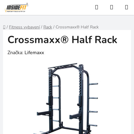
Přejít
Hledat
NÁKUP
na
KOŠÍK
obsah
Domů
/
Fitness vybavení
/
Rack
/
Crossmaxx® Half Rack
Crossmaxx® Half Rack
Značka:
Lifemaxx