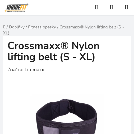
Přejít
Hledat
NÁKUP
na
KOŠÍK
obsah
Domů
/
Doplňky
/
Fitness opasky
/
Crossmaxx® Nylon lifting belt (S -
XL)
Crossmaxx® Nylon
lifting belt (S - XL)
Značka:
Lifemaxx