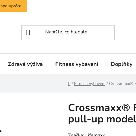
 spolupráce
Zdravá výživa
Fitness vybavení
Doplňky
Domů
/
Fitness vybavení
/
Crossmaxx® R
Crossmaxx® R
pull-up mode
Značka:
Lifemaxx