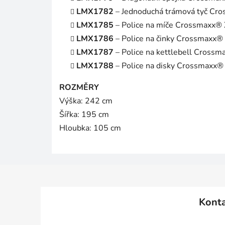
LMX1782
– Jednoduchá trámová tyč Cr
LMX1785
– Police na míče Crossmaxx® 
LMX1786
– Police na činky Crossmaxx®
LMX1787
– Police na kettlebell Crossm
LMX1788
– Police na disky Crossmaxx®
ROZMĚRY
Výška: 242 cm
Šířka: 195 cm
Hloubka: 105 cm
Z
á
Kont
p
a