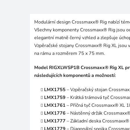
Modulární design Crossmaxx® Rig nabízí tém
Všechny komponenty Crossmaxx® Rig jsou odol
elegantní matně černý vzhled a zlepšuje úcho
Vzpěračské stojany Crossmaxx® Rig XL jsou vy
na rámu a rozměrem 75 x 75 mm.
Model RIGXLWSP1B Crossmaxx® Rig XL pro 
následujících komponentů a možností:
LMX1755
– Vzpěračský stojan Crossm
LMX1759
– Krátká trámová tyč Crossma
LMX1761
– Příčná tyč Crossmaxx® XL 1
LMX1776
– Nástěnný držák Crossmaxx®
LMX1777
– Základní deska Crossmaxx® 
LMX1779
– Diagonální spojka Crossmaxx