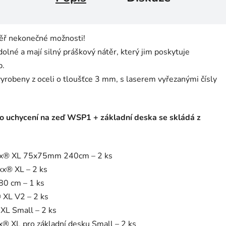
ěř nekonečné možnosti!
né a mají silný práškový nátěr, který jim poskytuje
p.
robeny z oceli o tloušťce 3 mm, s laserem vyřezanými čísly
uchycení na zeď WSP1 + základní deska se skládá z
axx® XL 75x75mm 240cm – 2 ks
xx® XL – 2 ks
80 cm – 1 ks
 XL V2 – 2 ks
XL Small – 2 ks
® XL pro základní desku Small – 2 ks