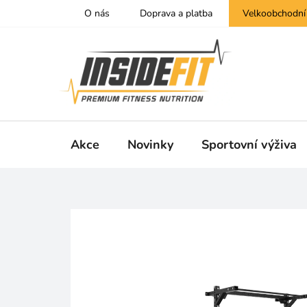
Přejít
O nás
Doprava a platba
Velkoobchodní
na
obsah
Akce
Novinky
Sportovní výživa