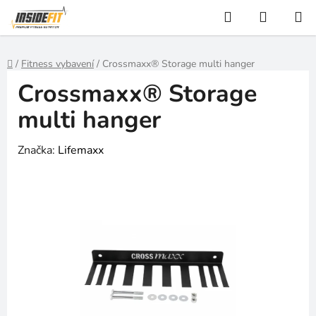
Přejít
Hledat
NÁKUP
na
KOŠÍK
obsah
Domů
/
Fitness vybavení
/
Crossmaxx® Storage multi hanger
Crossmaxx® Storage
multi hanger
Značka:
Lifemaxx