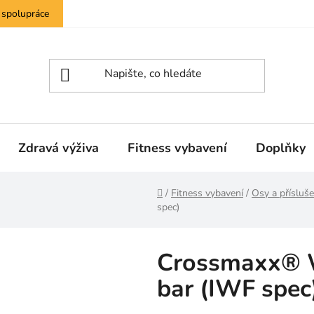
 spolupráce
Zdravá výživa
Fitness vybavení
Doplňky
Domů
/
Fitness vybavení
/
Osy a přísluše
spec)
Crossmaxx® 
bar (IWF spec