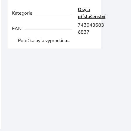
Osy a
Kategorie
příslušenství
743043683
EAN
6837
Položka byla vyprodána…