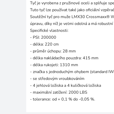
Tyč je vyrobena z pružinové oceli a splňuje spec
Tuto tyč lze používat také jako oficiální vzpěra
Soutěžní tyč pro muže LMX30 Crossmaxx® WL
úpravu, díky níž je velmi odolná a má robustní
Specifické vlastnosti:
- PSI: 200000
- délka: 220 cm
- průměr úchopu: 28 mm
- délka nakládacího pouzdra: 415 mm
- délka rukojeti: 1310 mm
- značka s jednoduchým ohybem (standard IW
- se středovým vroubkováním
- 4 jehlová ložiska a 4 kuličková ložiska
- maximální zatížení: 2000 LBS
- tolerance: od + 0,1 % do -0,05 %.