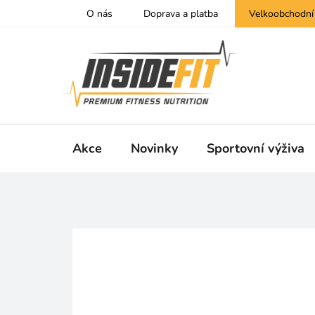
Přejít
O nás
Doprava a platba
Velkoobchodní
na
obsah
Akce
Novinky
Sportovní výživa