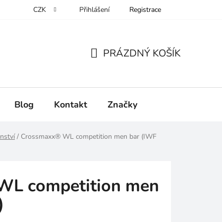
CZK
Přihlášení
Registrace
PRÁZDNÝ KOŠÍK
NÁKUPNÍ
KOŠÍK
Blog
Kontakt
Značky
nství
/
Crossmaxx® WL competition men bar (IWF
WL competition men
)