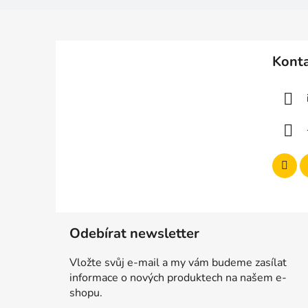
Z
á
Kont
p
a
t
í
Odebírat newsletter
Vložte svůj e-mail a my vám budeme zasílat
informace o nových produktech na našem e-
shopu.