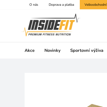
Přejít
O nás
Doprava a platba
Velkoobchodní
na
obsah
Akce
Novinky
Sportovní výživa