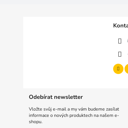
Z
á
Kont
p
a
t
í
Odebírat newsletter
Vložte svůj e-mail a my vám budeme zasílat
informace o nových produktech na našem e-
shopu.