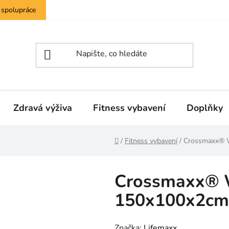
 spolupráce
Zdravá výživa
Fitness vybavení
Doplňky
Domů
/
Fitness vybavení
/
Crossmaxx® 
Crossmaxx® 
150x100x2cm
Značka:
Lifemaxx