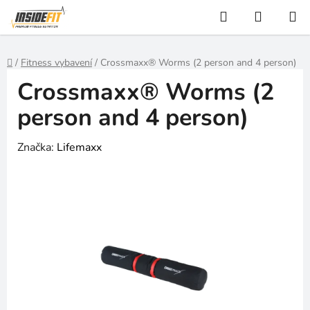
Přejít
Hledat
NÁKUP
na
KOŠÍK
obsah
Domů
/
Fitness vybavení
/
Crossmaxx® Worms (2 person and 4 person)
Crossmaxx® Worms (2
person and 4 person)
Značka:
Lifemaxx