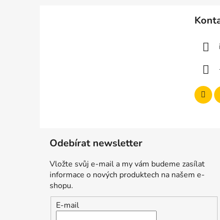
Z
á
Kont
p
a
t
í
Odebírat newsletter
Vložte svůj e-mail a my vám budeme zasílat
informace o nových produktech na našem e-
shopu.
E-mail