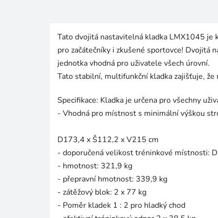
Tato dvojitá nastavitelná kladka LMX1045 je k
pro začátečníky i zkušené sportovce! Dvojitá n
jednotka vhodná pro uživatele všech úrovní.
Tato stabilní, multifunkční kladka zajišťuje, 
Specifikace: Kladka je určena pro všechny uživ
- Vhodná pro místnost s minimální výškou str
D173,4 x Š112,2 x V215 cm
- doporučená velikost tréninkové místnosti:
- hmotnost: 321,9 kg
- přepravní hmotnost: 339,9 kg
- zátěžový blok: 2 x 77 kg
- Poměr kladek 1 : 2 pro hladký chod