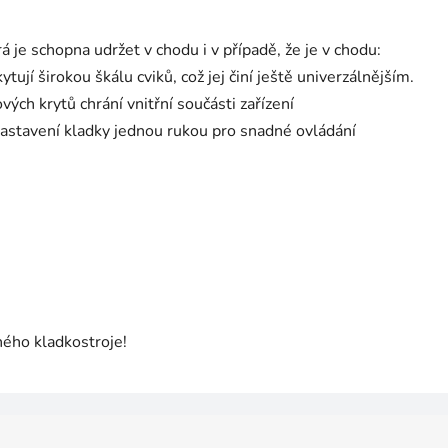
rá je schopna udržet v chodu i v případě, že je v chodu:
tují širokou škálu cviků, což jej činí ještě univerzálnějším.
ých krytů chrání vnitřní součásti zařízení
nastavení kladky jednou rukou pro snadné ovládání
ného kladkostroje!