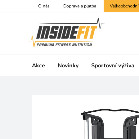
Přejít
O nás
Doprava a platba
Velkoobchodní
na
obsah
Akce
Novinky
Sportovní výživa