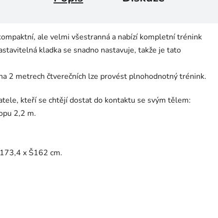
ompaktní, ale velmi všestranná a nabízí kompletní trénink
astavitelná kladka se snadno nastavuje, takže je tato
že na 2 metrech čtverečních lze provést plnohodnotný trénink.
atele, kteří se chtějí dostat do kontaktu se svým tělem:
opu 2,2 m.
 D173,4 x Š162 cm.