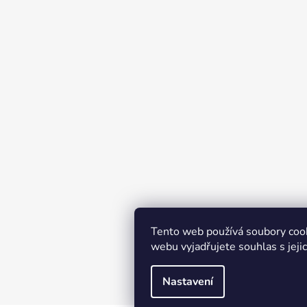
Tento web používá soubory coo
webu vyjadřujete souhlas s jeji
Nastavení