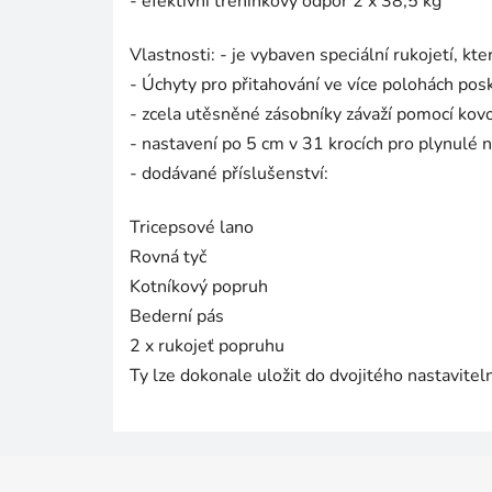
- efektivní tréninkový odpor 2 x 38,5 kg
Vlastnosti: - je vybaven speciální rukojetí, kte
- Úchyty pro přitahování ve více polohách posky
- zcela utěsněné zásobníky závaží pomocí kovov
- nastavení po 5 cm v 31 krocích pro plynulé 
- dodávané příslušenství:
Tricepsové lano
Rovná tyč
Kotníkový popruh
Bederní pás
2 x rukojeť popruhu
Ty lze dokonale uložit do dvojitého nastavitel