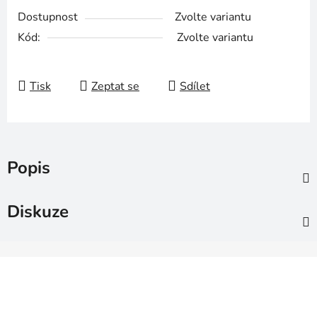
Dostupnost
Zvolte variantu
Kód:
Zvolte variantu
Tisk
Zeptat se
Sdílet
Popis
Diskuze
Z
á
p
a