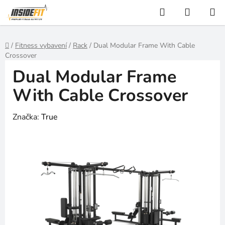
Přejít
Hledat
NÁKUP
na
KOŠÍK
obsah
Domů
/
Fitness vybavení
/
Rack
/
Dual Modular Frame With Cable
Crossover
Dual Modular Frame
With Cable Crossover
Značka:
True