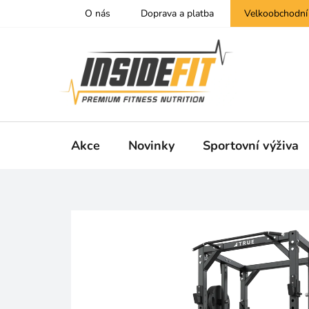
Přejít
O nás
Doprava a platba
Velkoobchodní
na
obsah
Akce
Novinky
Sportovní výživa