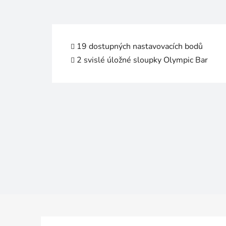
19 dostupných nastavovacích bodů
2 svislé úložné sloupky Olympic Bar
Z
á