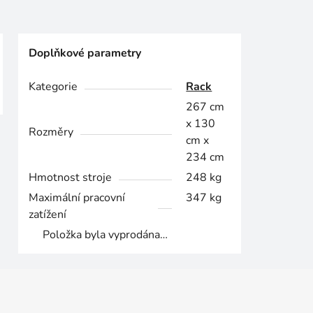
Doplňkové parametry
Kategorie
Rack
267 cm
x 130
Rozměry
cm x
234 cm
Hmotnost stroje
248 kg
Maximální pracovní
347 kg
zatížení
Položka byla vyprodána…