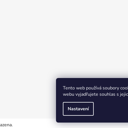
Tento web používá soubory coo
webu vyjadřujete souhlas s jeji
Nastavení
razena.