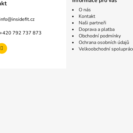
Informace pro vás
akt
O nás
Kontakt
info
@
insidefit.cz
Naši partneři
Doprava a platba
+420 792 737 873
Obchodní podmínky
Ochrana osobních údajů
Velkoobchodní spoluprác