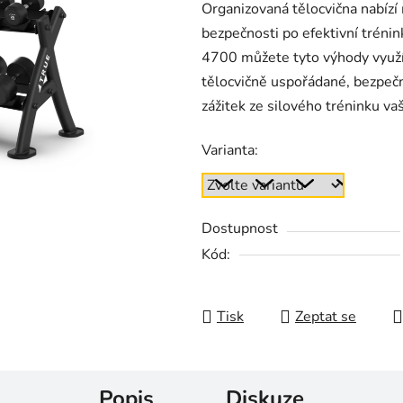
Organizovaná tělocvična nabíz
bezpečnosti po efektivní tréni
4700 můžete tyto výhody využív
tělocvičně uspořádané, bezpeč
zážitek ze silového tréninku vaš
Varianta:
Dostupnost
Kód:
Tisk
Zeptat se
Popis
Diskuze