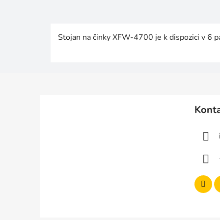
Stojan na činky XFW-4700 je k dispozici v 6 p
Z
á
Kont
p
a
t
í