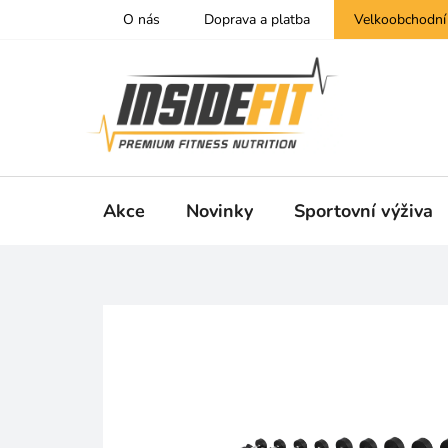
Přejít
O nás
Doprava a platba
Velkoobchodní
na
obsah
Akce
Novinky
Sportovní výživa