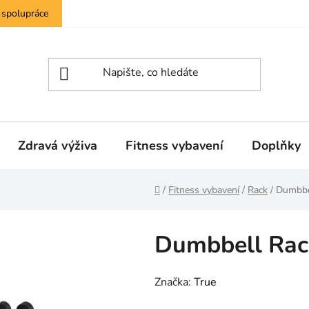
 spolupráce
Zdravá výživa
Fitness vybavení
Doplňky
Domů
/
Fitness vybavení
/
Rack
/
Dumbbe
Dumbbell Rac
Značka:
True