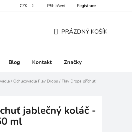
CZK
Přihlášení
Registrace
PRÁZDNÝ KOŠÍK
NÁKUPNÍ
KOŠÍK
Blog
Kontakt
Značky
vadla
/
Ochucovadla Flav Drops
/
Flav Drops příchuť
chuť jablečný koláč -
50 ml