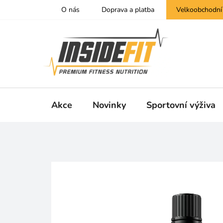
Přejít
O nás
Doprava a platba
Velkoobchodní
na
obsah
Akce
Novinky
Sportovní výživa