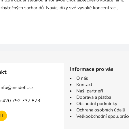
možní užít si sladkou a voňavou chuť jablečného koláče, aniž
 zbytečných sacharidů. Navíc, díky své vysoké koncentraci,
Informace pro vás
akt
O nás
Kontakt
info
@
insidefit.cz
Naši partneři
Doprava a platba
+420 792 737 873
Obchodní podmínky
Ochrana osobních údajů
Velkoobchodní spoluprác