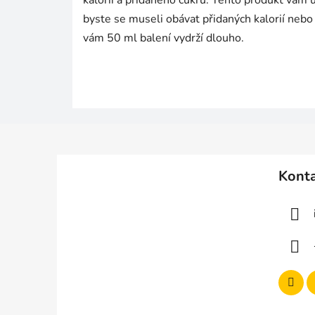
kalorií a přidaného cukru. Tento produkt vám u
byste se museli obávat přidaných kalorií nebo
vám 50 ml balení vydrží dlouho.
Z
á
Kont
p
a
t
í