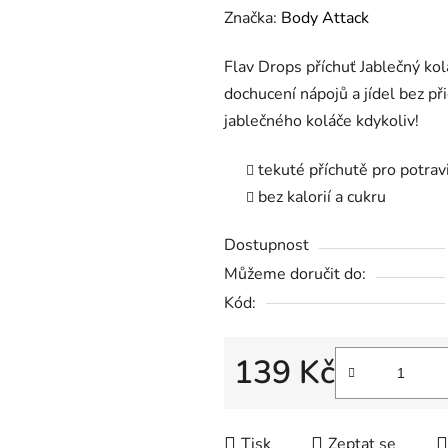
Značka:
Body Attack
Flav Drops příchuť Jablečný kol
dochucení nápojů a jídel bez při
jablečného koláče kdykoliv!
tekuté příchutě pro potrav
bez kalorií a cukru
Dostupnost
Můžeme doručit do:
Kód:
139 Kč
Měrná cena:
Tisk
Zeptat se