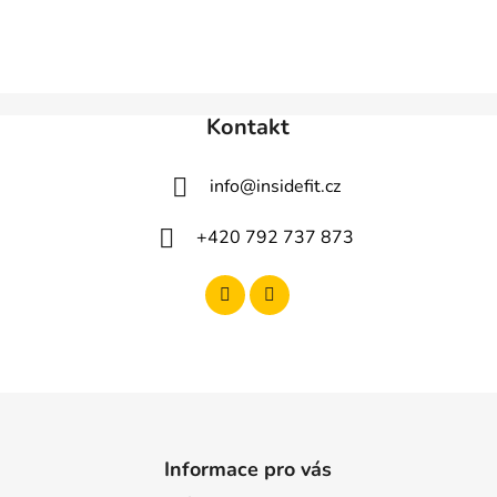
Kontakt
info
@
insidefit.cz
+420 792 737 873
Informace pro vás