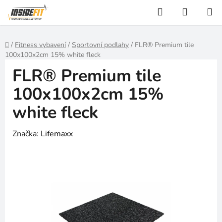
Přejít
Hledat
NÁKUP
na
KOŠÍK
obsah
Domů
/
Fitness vybavení
/
Sportovní podlahy
/
FLR® Premium tile
100x100x2cm 15% white fleck
FLR® Premium tile
100x100x2cm 15%
white fleck
Značka:
Lifemaxx