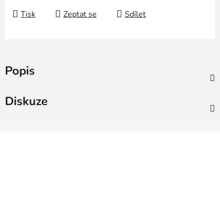
Tisk
Zeptat se
Sdílet
Popis
Diskuze
Z
á
p
a
t
í