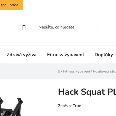
 spolupráce
Zdravá výživa
Fitness vybavení
Doplňky
Domů
/
Fitness vybavení
/
Posilovací str
Hack Squat P
Značka:
True