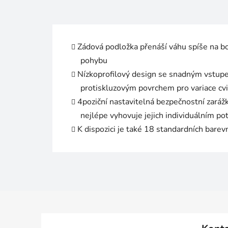
Zádová podložka přenáší váhu spíše na b
pohybu
Nízkoprofilový design se snadným vstup
protiskluzovým povrchem pro variace cvi
4poziční nastavitelná bezpečnostní zaráž
nejlépe vyhovuje jejich individuálním p
K dispozici je také 18 standardních barev
Z
á