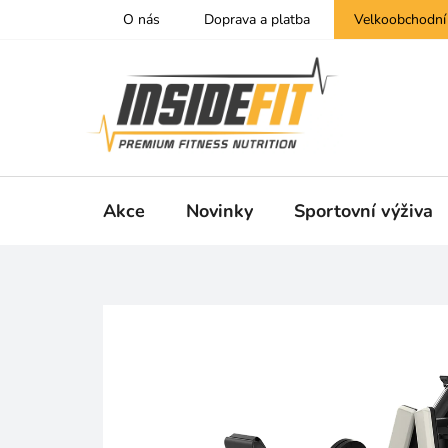
Přejít
O nás
Doprava a platba
Velkoobchodní
na
obsah
Akce
Novinky
Sportovní výživa