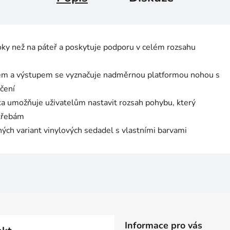
oky než na páteř a poskytuje podporu v celém rozsahu
em a výstupem se vyznačuje nadměrnou platformou nohou s
čení
ka umožňuje uživatelům nastavit rozsah pohybu, který
otřebám
ných variant vinylových sedadel s vlastními barvami
Informace pro vás