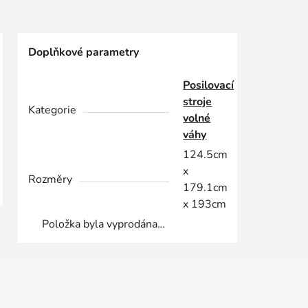
Doplňkové parametry
Posilovací
stroje
Kategorie
volné
váhy
124.5cm
x
Rozměry
179.1cm
x 193cm
Položka byla vyprodána…