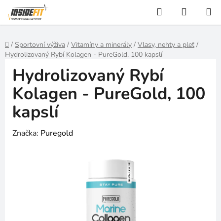
Přejít
Hledat
NÁKUP
na
KOŠÍK
obsah
Domů
/
Sportovní výživa
/
Vitamíny a minerály
/
Vlasy, nehty a pleť
/
Hydrolizovaný Rybí Kolagen - PureGold, 100 kapslí
Hydrolizovaný Rybí
Kolagen - PureGold, 100
kapslí
Značka:
Puregold