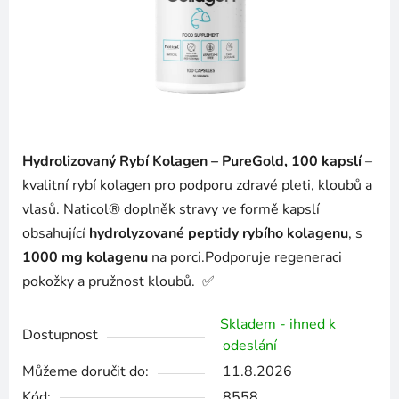
Hydrolizovaný Rybí Kolagen – PureGold, 100 kapslí
–
kvalitní rybí kolagen pro podporu zdravé pleti, kloubů a
vlasů. Naticol® doplněk stravy ve formě kapslí
obsahující
hydrolyzované peptidy rybího kolagenu
, s
1000 mg kolagenu
na porci.
Podporuje regeneraci
pokožky a pružnost kloubů.
✅
Skladem - ihned k
Dostupnost
odeslání
Můžeme doručit do:
11.8.2026
Kód:
8558