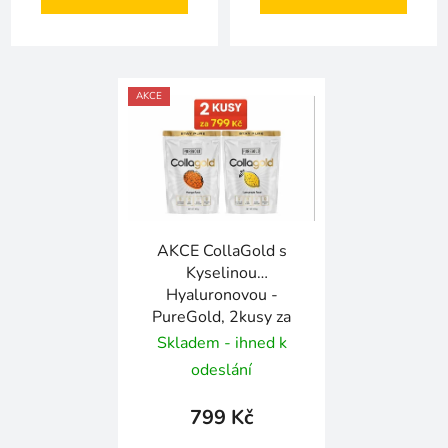
AKCE
AKCE CollaGold s
Kyselinou
Hyaluronovou -
PureGold, 2kusy za
799!
Skladem - ihned k
odeslání
799 Kč