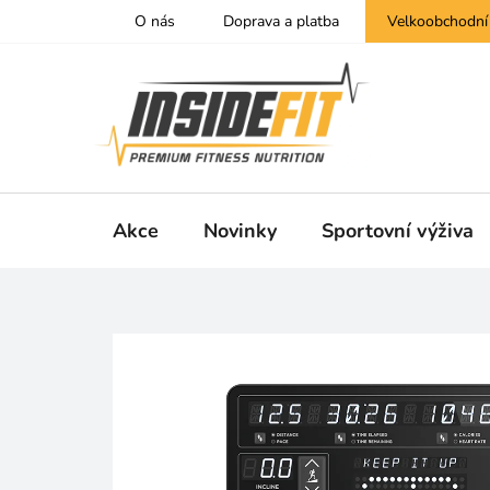
Přejít
O nás
Doprava a platba
Velkoobchodní
na
obsah
Akce
Novinky
Sportovní výživa