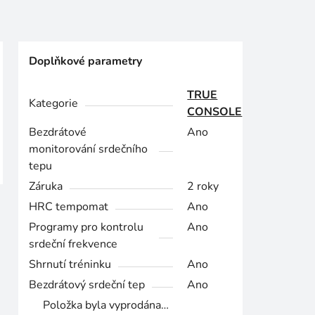
Doplňkové parametry
TRUE
Kategorie
CONSOLE
Bezdrátové
Ano
monitorování srdečního
tepu
Záruka
2 roky
HRC tempomat
Ano
Programy pro kontrolu
Ano
srdeční frekvence
Shrnutí tréninku
Ano
Bezdrátový srdeční tep
Ano
Položka byla vyprodána…