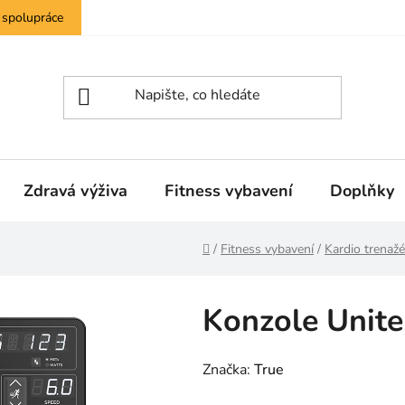
 spolupráce
Zdravá výživa
Fitness vybavení
Doplňky
Domů
/
Fitness vybavení
/
Kardio trenažé
Konzole Unit
Značka:
True