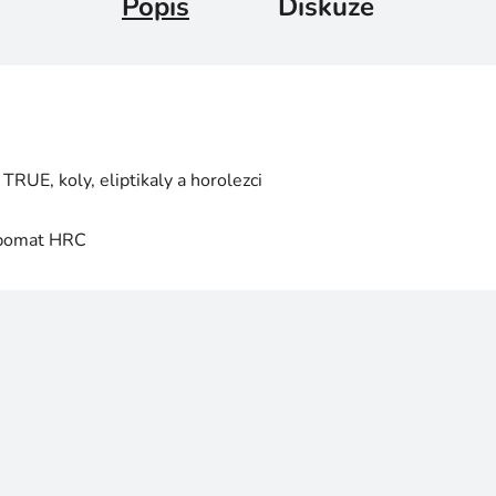
Popis
Diskuze
TRUE, koly, eliptikaly a horolezci
mpomat HRC