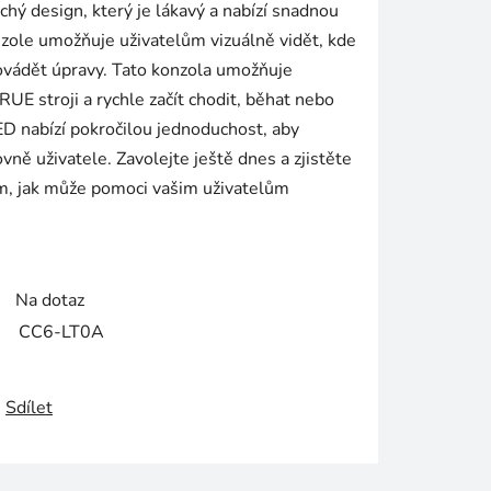
ý design, který je lákavý a nabízí snadnou
onzole umožňuje uživatelům vizuálně vidět, kde
rovádět úpravy. Tato konzola umožňuje
RUE stroji a rychle začít chodit, běhat nebo
ED nabízí pokročilou jednoduchost, aby
ně uživatele. Zavolejte ještě dnes a zjistěte
om, jak může pomoci vašim uživatelům
Na dotaz
CC6-LT0A
Sdílet