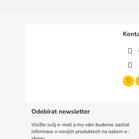
Z
á
Kont
p
a
t
í
Odebírat newsletter
Vložte svůj e-mail a my vám budeme zasílat
informace o nových produktech na našem e-
shopu.