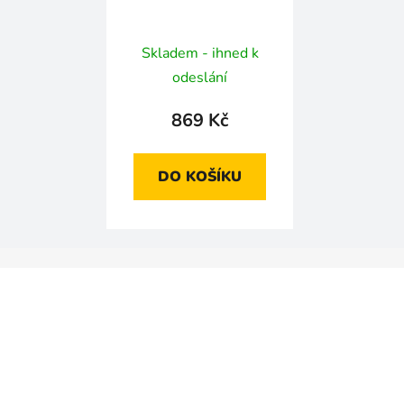
Skladem - ihned k
odeslání
869 Kč
DO KOŠÍKU
Z
á
p
a
t
í