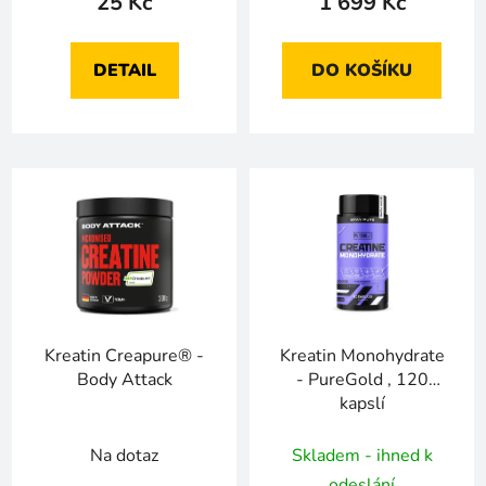
25 Kč
1 699 Kč
DETAIL
DO KOŠÍKU
Kreatin Creapure® -
Kreatin Monohydrate
Body Attack
- PureGold , 120
kapslí
Na dotaz
Skladem - ihned k
odeslání