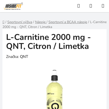
Přejít
Hledat
NÁKUP
na
KOŠÍK
obsah
Domů
/
Sportovní výživa
/
Nápoje
/
Sportovní a BCAA nápoje
/
L-Carnitine
2000 mg - QNT, Citron / Limetka
L-Carnitine 2000 mg -
QNT, Citron / Limetka
Značka:
QNT