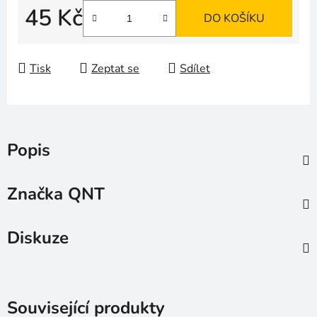
45 Kč
DO KOŠÍKU
Měrná cena:
Tisk
Zeptat se
Sdílet
Popis
Značka
QNT
Diskuze
Související produkty