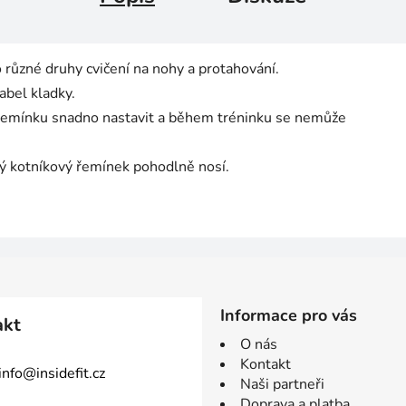
různé druhy cvičení na nohy a protahování.
abel kladky.
 řemínku snadno nastavit a během tréninku se nemůže
ený kotníkový řemínek pohodlně nosí.
Informace pro vás
akt
O nás
Kontakt
info
@
insidefit.cz
Naši partneři
Doprava a platba