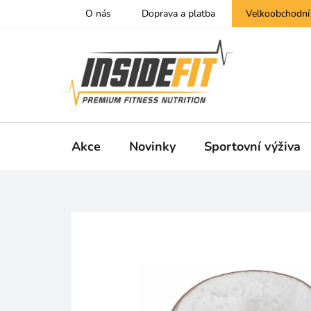
Přejít
O nás
Doprava a platba
Velkoobchodní
na
obsah
Akce
Novinky
Sportovní výživa