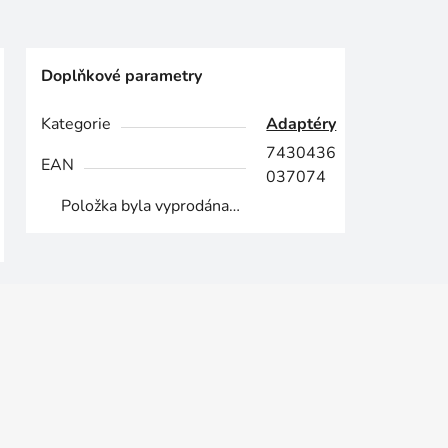
Doplňkové parametry
Kategorie
Adaptéry
7430436
EAN
037074
Položka byla vyprodána…