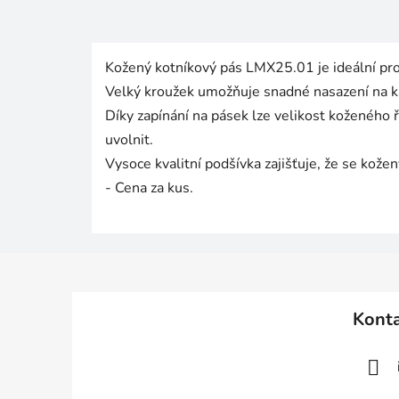
Kožený kotníkový pás LMX25.01 je ideální pro 
Velký kroužek umožňuje snadné nasazení na k
Díky zapínání na pásek lze velikost koženého
uvolnit.
Vysoce kvalitní podšívka zajišťuje, že se kož
- Cena za kus.
Z
á
Kont
p
a
t