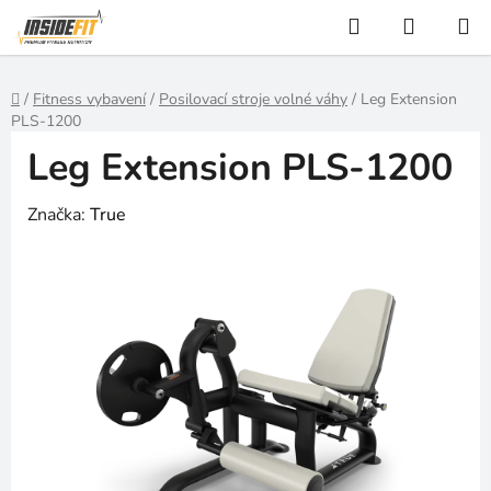
Přejít
Hledat
NÁKUP
na
KOŠÍK
obsah
Domů
/
Fitness vybavení
/
Posilovací stroje volné váhy
/
Leg Extension
PLS-1200
Leg Extension PLS-1200
Značka:
True