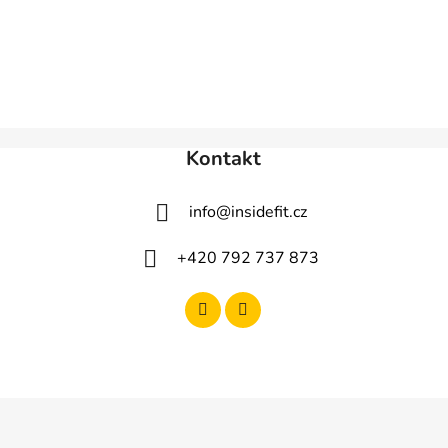
Kontakt
info
@
insidefit.cz
+420 792 737 873