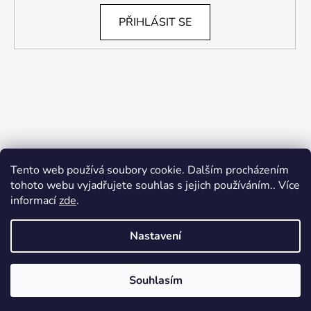
PŘIHLÁSIT SE
Tento web používá soubory cookie. Dalším procházením
tohoto webu vyjadřujete souhlas s jejich používáním.. Více
informací
zde
.
Nastavení
Souhlasím
Vytvořil Shoptet
Copyright 2026
Insidefit.cz
. Všechna práva vyhrazena.