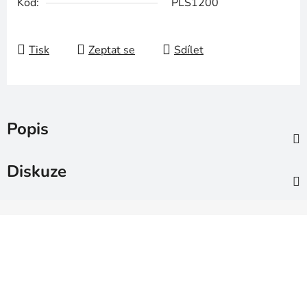
Kód:
PLS1200
Tisk
Zeptat se
Sdílet
Popis
Diskuze
Z
á
p
a
t
í